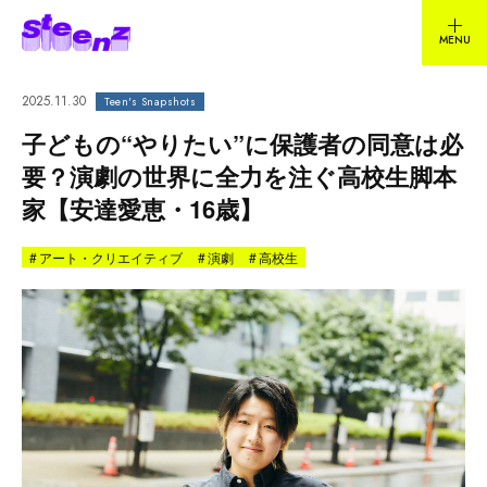
2025.11.30
Teen's Snapshots
子どもの“やりたい”に保護者の同意は必
要？演劇の世界に全力を注ぐ高校生脚本
家【安達愛恵・16歳】
#
アート・クリエイティブ
#
演劇
#
高校生