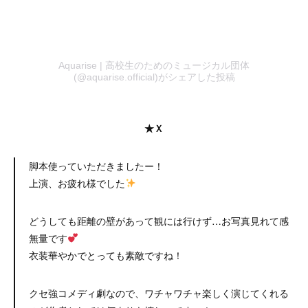
Aquarise | 高校生のためのミュージカル団体
(@aquarise.official)がシェアした投稿
★Ｘ
脚本使っていただきましたー！
上演、お疲れ様でした
どうしても距離の壁があって観には行けず…お写真見れて感
無量です
衣装華やかでとっても素敵ですね！
クセ強コメディ劇なので、ワチャワチャ楽しく演じてくれる