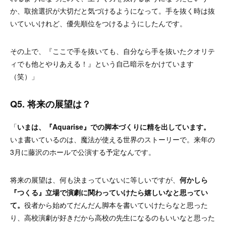
か、取捨選択が大切だと気づけるようになって。手を抜く時は抜
いていいけれど、優先順位をつけるようにしたんです。
その上で、『ここで手を抜いても、自分なら手を抜いたクオリテ
ィでも他とやりあえる！』という自己暗示をかけています
（笑）」
Q5. 将来の展望は？
「
いまは、『Aquarise』での脚本づくりに精を出しています。
いま書いているのは、魔法が使える世界のストーリーで。来年の
3月に藤沢のホールで公演する予定なんです。
将来の展望は、何も決まっていないに等しいですが、
何かしら
『つくる』立場で演劇に関わっていけたら嬉しいなと思ってい
て。
役者から始めてだんだん脚本を書いていけたらなと思った
り、高校演劇が好きだから高校の先生になるのもいいなと思った