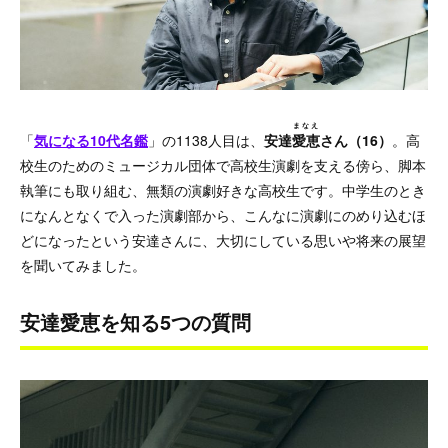
まなえ
「
気になる10代名鑑
」の1138人目は、
安達
愛恵
さん（16）
。高
校生のためのミュージカル団体で高校生演劇を支える傍ら、脚本
執筆にも取り組む、無類の演劇好きな高校生です。中学生のとき
になんとなくで入った演劇部から、こんなに演劇にのめり込むほ
どになったという安達さんに、大切にしている思いや将来の展望
を聞いてみました。
安達愛恵を知る5つの質問