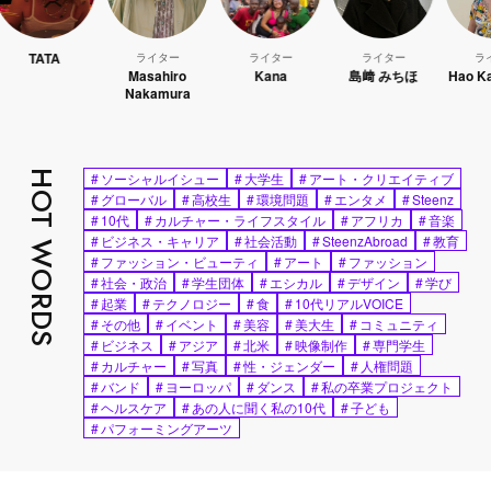
A
ライター
ライター
ライター
ライター
Masahiro
Kana
島﨑 みちほ
Hao Kanayama
Nakamura
HOT WORDS
#
ソーシャルイシュー
#
大学生
#
アート・クリエイティブ
#
グローバル
#
高校生
#
環境問題
#
エンタメ
#
Steenz
#
10代
#
カルチャー・ライフスタイル
#
アフリカ
#
音楽
#
ビジネス・キャリア
#
社会活動
#
SteenzAbroad
#
教育
#
ファッション・ビューティ
#
アート
#
ファッション
#
社会・政治
#
学生団体
#
エシカル
#
デザイン
#
学び
#
起業
#
テクノロジー
#
食
#
10代リアルVOICE
#
その他
#
イベント
#
美容
#
美大生
#
コミュニティ
#
ビジネス
#
アジア
#
北米
#
映像制作
#
専門学生
#
カルチャー
#
写真
#
性・ジェンダー
#
人権問題
#
バンド
#
ヨーロッパ
#
ダンス
#
私の卒業プロジェクト
#
ヘルスケア
#
あの人に聞く私の10代
#
子ども
#
パフォーミングアーツ