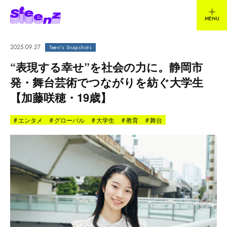
2025.09.27
Teen's Snapshots
“表現する幸せ”を社会の力に。静岡市
発・舞台芸術でつながりを紡ぐ大学生
【加藤咲穂・19歳】
#
エンタメ
#
グローバル
#
大学生
#
教育
#
舞台