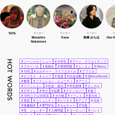
ATA
ライター
ライター
ライター
ライター
Masahiro
Kana
島﨑 みちほ
Hao Kanaya
Nakamura
HOT WORDS
#
ソーシャルイシュー
#
大学生
#
アート・クリエイティブ
#
グローバル
#
高校生
#
環境問題
#
エンタメ
#
Steenz
#
10代
#
カルチャー・ライフスタイル
#
アフリカ
#
ビジネス・キャリア
#
音楽
#
社会活動
#
SteenzAbroad
#
教育
#
ファッション・ビューティ
#
アート
#
ファッション
#
社会・政治
#
学生団体
#
エシカル
#
デザイン
#
学び
#
起業
#
テクノロジー
#
食
#
10代リアルVOICE
#
その他
#
イベント
#
美大生
#
美容
#
コミュニティ
#
ビジネス
#
アジア
#
北米
#
映像制作
#
専門学生
#
カルチャー
#
写真
#
性・ジェンダー
#
人権問題
#
ヨーロッパ
#
バンド
#
ダンス
#
私の卒業プロジェクト
#
ヘルスケア