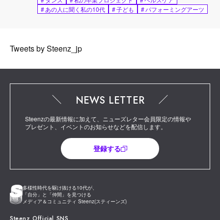
#
あの人に聞く私の10代
#
子ども
#
パフォーミングアーツ
Tweets by Steenz_jp
NEWS LETTER
Steenzの最新情報に加えて、ニューズレター会員限定の情報や
プレゼント、イベントのお知らせなどを配信します。
登録する
多様性時代を駆け抜ける10代が、
「自分」と「仲間」を見つける
メディア＆コミュニティ Steenz(スティーンズ)
Steenz Official SNS