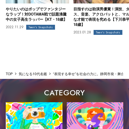
やりたいのはポップでファンタジー
目指すのは助演男優賞！演技、
なラップ！対DOTAMA戦で話題沸騰
ス、音楽、アクロバットと、マ
中の女子高生ラッパー【KT・18歳】
な才能で表現を究める【下川恭
18歳】
2022.11.29
Teen's Snapshots
2023.01.28
Teen's Snapshots
TOP
気になる10代名鑑
“表現する幸せ”を社会の力に。静岡市発・舞台芸
CATEGORY