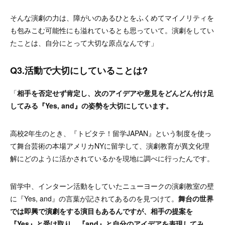
そんな演劇の力は、障がいのあるひとをふくめてマイノリティを
も包みこむ可能性にも溢れているとも思っていて。演劇をしてい
たことは、自分にとって大切な原点なんです
」
Q3.活動で大切にしていることは?
「
相手を否定せず肯定し、次のアイデアや意見をどんどん付け足
してみる『Yes, and』の姿勢を大切にしています。
高校2年生のとき、『トビタテ！留学JAPAN』という制度を使っ
て舞台芸術の本場アメリカNYに留学して、演劇教育が異文化理
解にどのように活かされているかを現地に調べに行ったんです。
留学中、インターン活動をしていたニューヨークの演劇教室の壁
に『Yes, and』の言葉が記されてあるのを見つけて。
舞台の世界
では即興で演劇をする演目もあるんですが、相手の提案を
『Yes』と受け取り、『and』と自分のアイデアを表現してみ