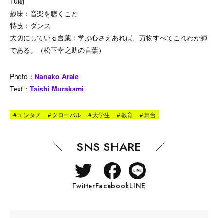
10期
趣味：音楽を聴くこと
特技：ダンス
大切にしている言葉：学ぶ心さえあれば、万物すべてこれわが師
である。（松下幸之助の言葉）
Photo：
Nanako Araie
Text：
Taishi Murakami
#
エンタメ
#
グローバル
#
大学生
#
教育
#
舞台
SNS SHARE
Twitter
Facebook
LINE