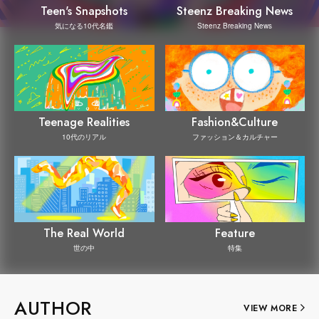
Steenz Breaking News
Teen's Snapshots
Steenz Breaking News
気になる10代名鑑
Teenage Realities
Fashion&Culture
10代のリアル
ファッション＆カルチャー
The Real World
Feature
世の中
特集
AUTHOR
VIEW MORE