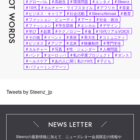
HOT WORDS
#
グローバル
#
高校生
#
環境問題
#
エンタメ
#
Steenz
#
10代
#
カルチャー・ライフスタイル
#
アフリカ
#
音楽
#
ビジネス・キャリア
#
社会活動
#
SteenzAbroad
#
教育
#
ファッション・ビューティ
#
アート
#
社会・政治
#
ファッション
#
学生団体
#
エシカル
#
デザイン
#
学び
#
起業
#
テクノロジー
#
食
#
10代リアルVOICE
#
その他
#
イベント
#
美容
#
美大生
#
コミュニティ
#
ビジネス
#
アジア
#
北米
#
映像制作
#
専門学生
#
カルチャー
#
写真
#
性・ジェンダー
#
人権問題
#
バンド
#
ヨーロッパ
#
私の卒業プロジェクト
#
ダンス
#
ヘルスケア
#
あの人に聞く私の10代
#
子ども
#
パフォーミングアーツ
Tweets by Steenz_jp
NEWS LETTER
Steenzの最新情報に加えて、ニューズレター会員限定の情報や