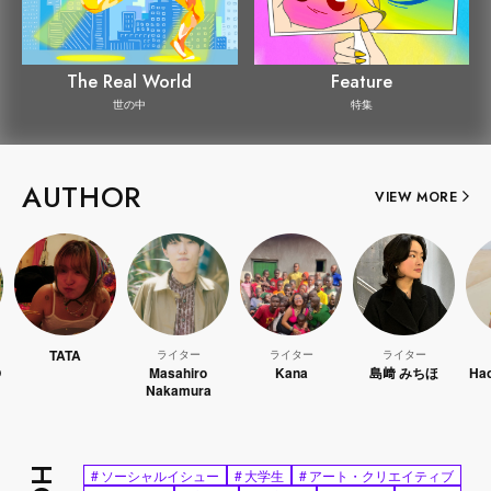
The Real World
Feature
世の中
特集
AUTHOR
VIEW MORE
TATA
ライター
ライター
ライター
ライター
Masahiro
Kana
島﨑 みちほ
Hao Kanay
Nakamura
#
ソーシャルイシュー
#
大学生
#
アート・クリエイティブ