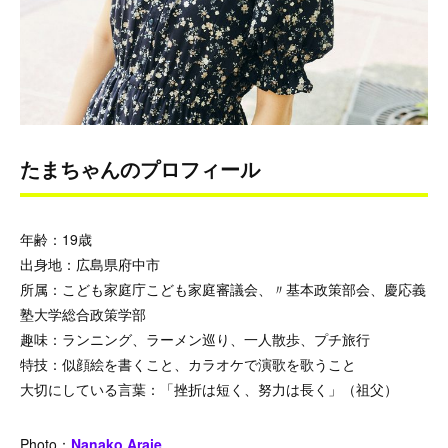
たまちゃんのプロフィール
年齢：19歳
出身地：広島県府中市
所属：こども家庭庁こども家庭審議会、〃基本政策部会、慶応義
塾大学総合政策学部
趣味：
ランニング、ラーメン巡り、一人散歩、プチ旅行
特技：
似顔絵を書くこと、カラオケで演歌を歌うこと
大切にしている言葉：「
挫折は短く、努力は長く」（祖父）
Photo：
Nanako Araie