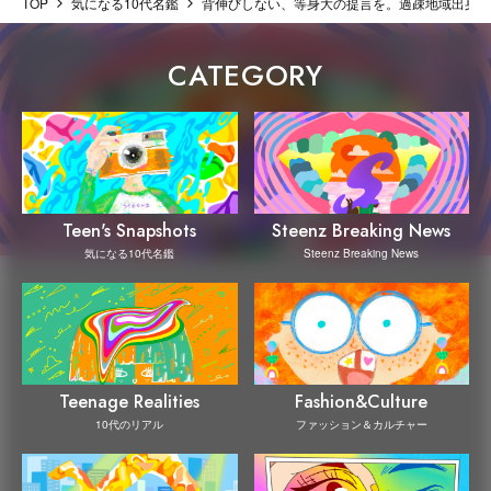
TOP
気になる10代名鑑
背伸びしない、等身大の提言を。過疎地域出身な
CATEGORY
Steenz Breaking News
Teen's Snapshots
Steenz Breaking News
気になる10代名鑑
Teenage Realities
Fashion&Culture
10代のリアル
ファッション＆カルチャー