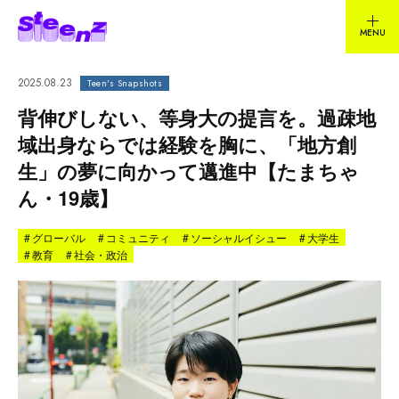
2025.08.23
Teen's Snapshots
背伸びしない、等身大の提言を。過疎地
域出身ならでは経験を胸に、「地方創
生」の夢に向かって邁進中【たまちゃ
ん・19歳】
#
グローバル
#
コミュニティ
#
ソーシャルイシュー
#
大学生
#
教育
#
社会・政治