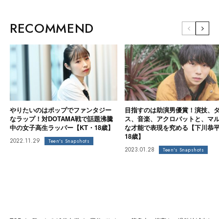
RECOMMEND
やりたいのはポップでファンタジー
目指すのは助演男優賞！演技、
なラップ！対DOTAMA戦で話題沸騰
ス、音楽、アクロバットと、マ
中の女子高生ラッパー【KT・18歳】
な才能で表現を究める【下川恭
18歳】
2022.11.29
Teen's Snapshots
2023.01.28
Teen's Snapshots