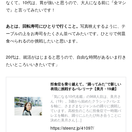
なくて。10代は、胃が強いと思うので、大人になる前に『全マシ
で』と言ってみたいです！
あとは、回転寿司にひとりで行くこと。
写真映えするように、テ
ーブルの上をお寿司をたくさん並べてみたいです。ひとりで何皿
食べられるのか挑戦したいと思います。
20代は、就活がはじまると思うので、自由な時間があるいま行き
たいところいいきたいです」
拒食症を乗り越えて。“踊ってみた”で新しい
表現に挑戦するバレリーナ【美月・19歳】
「気になる10代名鑑」の968人目は、美月さ
ん（19）。3歳から始めたクラシックバレエ
を軸に、さまざまなジャンルの踊りに挑戦し
ています。高校生のころに拒食症で一時期バ
レエを離れ、踊りにふたたび向き合うことに
決めた美月さん […]
https://steenz.jp/41097/