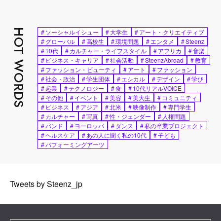
HOT WORDS
#
ソーシャルイシュー
#
大学生
#
アート・クリエイティブ
#
グローバル
#
高校生
#
環境問題
#
エンタメ
#
Steenz
#
10代
#
カルチャー・ライフスタイル
#
アフリカ
#
音楽
#
ビジネス・キャリア
#
社会活動
#
SteenzAbroad
#
教育
#
ファッション・ビューティ
#
アート
#
ファッション
#
社会・政治
#
学生団体
#
エシカル
#
デザイン
#
学び
#
起業
#
テクノロジー
#
食
#
10代リアルVOICE
#
その他
#
イベント
#
美容
#
美大生
#
コミュニティ
#
ビジネス
#
アジア
#
北米
#
映像制作
#
専門学生
#
カルチャー
#
写真
#
性・ジェンダー
#
人権問題
#
バンド
#
ヨーロッパ
#
ダンス
#
私の卒業プロジェクト
#
ヘルスケア
#
あの人に聞く私の10代
#
子ども
#
パフォーミングアーツ
Tweets by Steenz_jp