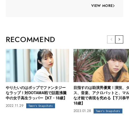
VIEW MORE
RECOMMEND
やりたいのはポップでファンタジー
目指すのは助演男優賞！演技、
なラップ！対DOTAMA戦で話題沸騰
ス、音楽、アクロバットと、マ
中の女子高生ラッパー【KT・18歳】
な才能で表現を究める【下川恭
18歳】
2022.11.29
Teen's Snapshots
2023.01.28
Teen's Snapshots