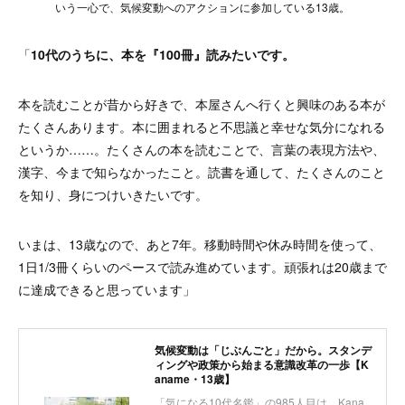
いう一心で、気候変動へのアクションに参加している13歳。
「
10代のうちに、本を『100冊』読みたいです。
本を読むことが昔から好きで、本屋さんへ行くと興味のある本が
たくさんあります。本に囲まれると不思議と幸せな気分になれる
というか……。たくさんの本を読むことで、言葉の表現方法や、
漢字、今まで知らなかったこと。読書を通して、たくさんのこと
を知り、身につけいきたいです。
いまは、13歳なので、あと7年。移動時間や休み時間を使って、
1日1/3冊くらいのペースで読み進めています。頑張れは20歳まで
に達成できると思っています」
気候変動は「じぶんごと」だから。スタンデ
ィングや政策から始まる意識改革の一歩【K
aname・13歳】
「気になる10代名鑑」の985人目は、Kana