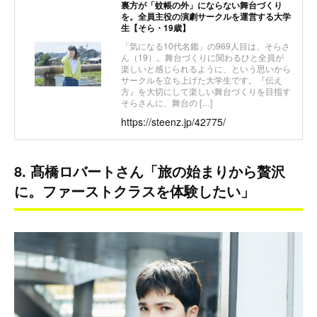
裏方が「蚊帳の外」にならない舞台づくり
を。全員主役の演劇サークルを運営する大学
生【そら・19歳】
「気になる10代名鑑」の969人目は、そらさ
ん（19）。舞台づくりに関わるひと全員が
楽しいと感じられるように、という思いから
サークルを立ち上げた大学生です。『伝え
方』を大切にして楽しい舞台づくりを目指す
そらさんに、舞台の […]
https://steenz.jp/42775/
8. 髙橋ロバートさん「旅の始まりから贅沢
に。ファーストクラスを体験したい」