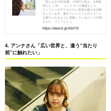
「気になる10代名鑑」の987人目は、大神祐
理さん（19）。コントラバス奏者として、
フィリピンの子どもたちに音楽を届ける活動
をしています。曲のフレーズごとのイメージ
を届けられるように演奏しているという大神
さんに、フィリピ […]
https://steenz.jp/43470/
4. アンナさん「広い世界と、違う“当たり
前”に触れたい」