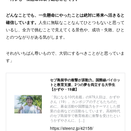
どんなことでも、一生懸命にやったことは絶対に将来へ活きると
確信しています。
人生に無駄なことなんてひとつもないと思って
いるし、全力で挑むことで見えてくる景色や、成功・失敗、ひと
とのつながりがある気がします。
それがいちばん尊いもので、大切にするべきことがと思っていま
す」
セブ島留学の衝撃が原動力。国際線パイロッ
トと教育支援、2つの夢を両立する大学生
【かずや・19歳】
「気になる10代名鑑」の979人目は、かずや
さん（19）。カンボジアの子どもたちのた
めに、募金活動や国際協力をテーマとした授
業の企画などの活動をしています。高校時代
のセブ島留学で教育格差に衝撃を受けたとい
うかずやさんに、 […]
https://steenz.jp/42158/