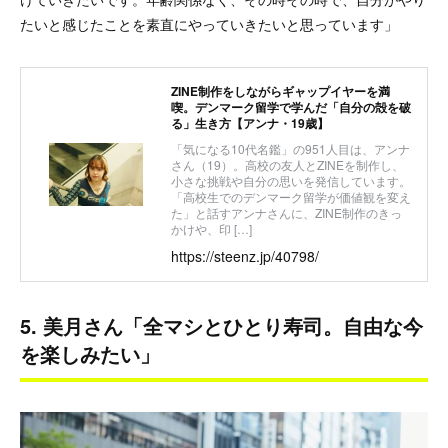
たいと感じたことを素直にやっていきたいと思っています」
ZINE制作をしながらギャップイヤーを満
喫。デンマーク留学で学んだ「自分の殻を破
る」生き方【アンナ・19歳】
「気になる10代名鑑」の951人目は、アンナ
さん（19）。高校の友人とZINEを制作し、
小さな挑戦や自分の思いを発信しています。
「高校生でのデンマーク留学が価値観を変え
た」と話すアンナさんに、ZINE制作のきっ
かけや、印 […]
https://steenz.jp/40798/
5. 美月さん「全マシとひとり寿司。自由な今
を楽しみたい」