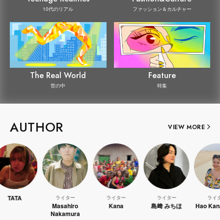
10代のリアル
ファッション＆カルチャー
The Real World
Feature
世の中
特集
AUTHOR
VIEW MORE
ライター
ライター
ライター
ライター
Masahiro
Kana
島﨑 みちほ
Hao Kanayama
Nakamura