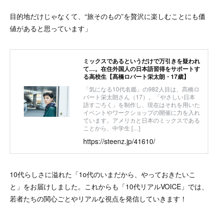
目的地だけじゃなくて、“旅そのもの”を贅沢に楽しむことにも価
値があると思っています」
ミックスであるというだけで万引きを疑われ
て…。在住外国人の日本語習得をサポートす
る高校生【髙橋ロバート栄太朗・17歳】
「気になる10代名鑑」の982人目は、髙橋ロ
バート栄太朗さん（17）。「やさしい日本
語すごろく」を制作し、現在はそれを用いた
イベントやワークショップの開催に力を入れ
ています。アメリカと日本のミックスである
ことから、中学生 […]
https://steenz.jp/41610/
10代らしさに溢れた「1o代のいまだから、やっておきたいこ
と」をお届けしました。これからも「10代リアルVOICE」では、
若者たちの関心ごとやリアルな視点を発信していきます！