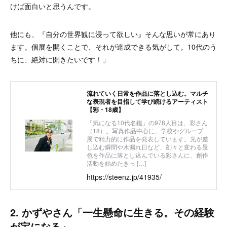
けば面白いと思うんです。
他にも、『自分の世界観に浸って欲しい』そんな思いが常にあり
ます。個展を開くことで、それが達成できる気がして。10代のう
ちに、絶対に開きたいです！」
流れていく日常を作品に落とし込む。マルチ
な表現者を目指して学び続けるアーティスト
【彩・18歳】
「気になる10代名鑑」の978人目は、彩さん
（18）。写真作品中心に、学校やグループ
展で精力的に作品を発表しています。光が差
し込む瞬間や木漏れ日など、刻々と変わる景
色を作品に落とし込んでいる彩さんに、創作
活動を始めたきっ […]
https://steenz.jp/41935/
2. かずやさん「一生懸命に生きる。その経験
が宝になる」