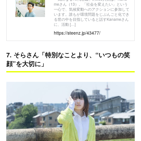
meさん（13）。「社会を変えたい」という
一心で、気候変動へのアクションに参加して
います。誰もが環境問題をじぶんごと化でき
る世の中を目指していると話すKanameさん
に、活動 […]
https://steenz.jp/43477/
7. そらさん「特別なことより、“いつもの笑
顔”を大切に」