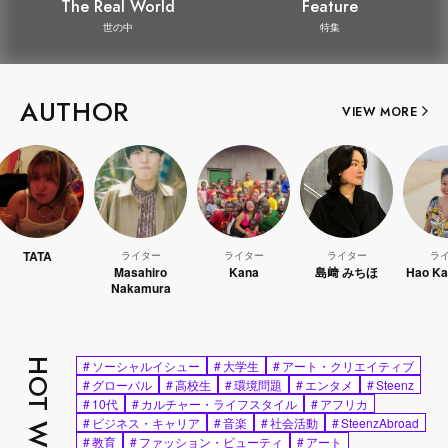
The Real World
Feature
世の中
特集
AUTHOR
VIEW MORE
TA
ライター
ライター
ライター
ライター
Masahiro
Kana
島﨑 みちほ
Hao Kanayam
Nakamura
HOT WORDS
#
ソーシャルイシュー
#
大学生
#
アート・クリエイティブ
#
グローバル
#
高校生
#
環境問題
#
エンタメ
#
Steenz
#
10代
#
カルチャー・ライフスタイル
#
アフリカ
#
ビジネス・キャリア
#
音楽
#
社会活動
#
SteenzAbroad
#
教育
#
ファッション・ビューティ
#
アート