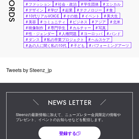
#
ファッション
#
社会・政治
#
学生団体
#
エシカル
#
デザイン
#
学び
#
起業
#
テクノロジー
#
食
#
10代リアルVOICE
#
その他
#
イベント
#
美大生
#
美容
#
コミュニティ
#
ビジネス
#
アジア
#
北米
#
映像制作
#
専門学生
#
カルチャー
#
写真
#
性・ジェンダー
#
人権問題
#
ヨーロッパ
#
バンド
#
ダンス
#
私の卒業プロジェクト
#
ヘルスケア
#
あの人に聞く私の10代
#
子ども
#
パフォーミングアーツ
Tweets by Steenz_jp
NEWS LETTER
Steenzの最新情報に加えて、ニューズレター会員限定の情報や
プレゼント、イベントのお知らせなどを配信します。
登録する