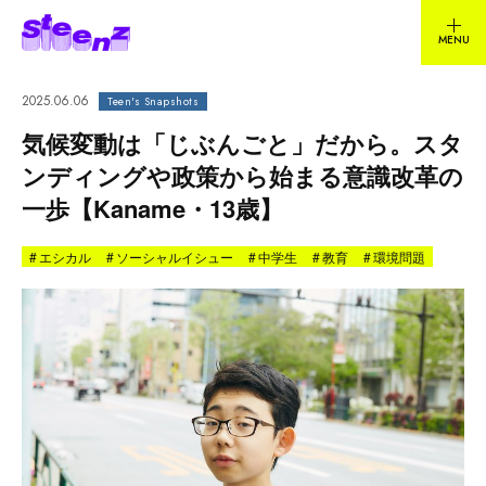
2025.06.06
Teen's Snapshots
気候変動は「じぶんごと」だから。スタ
ンディングや政策から始まる意識改革の
一歩【Kaname・13歳】
#
エシカル
#
ソーシャルイシュー
#
中学生
#
教育
#
環境問題