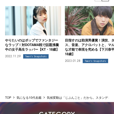
やりたいのはポップでファンタジー
目指すのは助演男優賞！演技、
なラップ！対DOTAMA戦で話題沸騰
ス、音楽、アクロバットと、マ
中の女子高生ラッパー【KT・18歳】
な才能で表現を究める【下川恭
18歳】
2022.11.29
Teen's Snapshots
2023.01.28
Teen's Snapshots
TOP
気になる10代名鑑
気候変動は「じぶんごと」だから。スタンディング