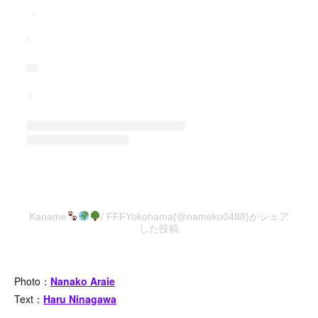
Kaname
/ FFFYokohama(@nameko0488)がシェア
した投稿
Photo：
Nanako Araie
Text：
Haru Ninagawa