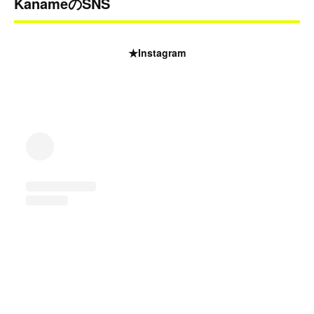
KanameのSNS
★Instagram