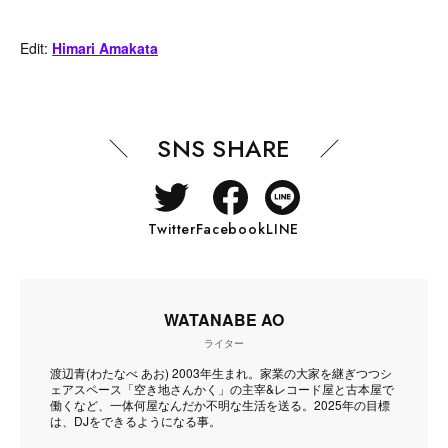
Edit:
Himari Amakata
SNS SHARE
Twitter
Facebook
LINE
WATANABE AO
ライター
渡辺青(わたなべ あお) 2003年生まれ。家業の大家を継ぎつつシ
ェアスペース「空き地さんかく」の主宰&レコード屋と古本屋で
働くなど、一体何屋なんだか不明な生活を送る。2025年の目標
は、DJをできるようになる事。