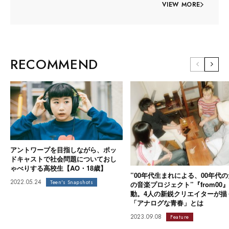
VIEW MORE
RECOMMEND
アントワープを目指しながら、ポッ
ドキャストで社会問題についておし
ゃべりする高校生【AO・18歳】
”00年代生まれによる、00年代
2022.05.24
Teen's Snapshots
の音楽プロジェクト”『from00
動。4人の新鋭クリエイターが描
「アナログな青春」とは
2023.09.08
Feature