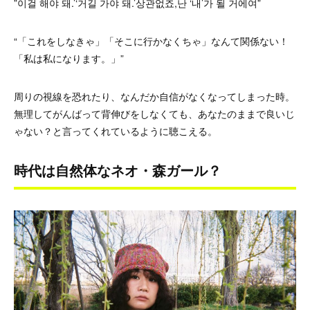
”이걸 해야 돼.’‘거길 가야 돼.’상관없죠,난 ‘내’가 될 거에여”
“「これをしなきゃ」「そこに行かなくちゃ」なんて関係ない！
「私は私になります。」”
周りの視線を恐れたり、なんだか自信がなくなってしまった時。
無理してがんばって背伸びをしなくても、
あなたのままで良いじ
ゃない？と言ってくれているように聴こえる。
時代は自然体なネオ・森ガール？