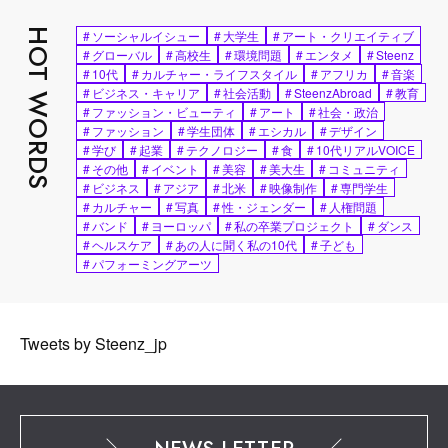
HOT WORDS
#
ソーシャルイシュー
#
大学生
#
アート・クリエイティブ
#
グローバル
#
高校生
#
環境問題
#
エンタメ
#
Steenz
#
10代
#
カルチャー・ライフスタイル
#
アフリカ
#
音楽
#
ビジネス・キャリア
#
社会活動
#
SteenzAbroad
#
教育
#
ファッション・ビューティ
#
アート
#
社会・政治
#
ファッション
#
学生団体
#
エシカル
#
デザイン
#
学び
#
起業
#
テクノロジー
#
食
#
10代リアルVOICE
#
その他
#
イベント
#
美容
#
美大生
#
コミュニティ
#
ビジネス
#
アジア
#
北米
#
映像制作
#
専門学生
#
カルチャー
#
写真
#
性・ジェンダー
#
人権問題
#
バンド
#
ヨーロッパ
#
私の卒業プロジェクト
#
ダンス
#
ヘルスケア
#
あの人に聞く私の10代
#
子ども
#
パフォーミングアーツ
Tweets by Steenz_jp