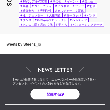
#
10代リアルVOICE
#
その他
#
イベント
#
美大生
#
美容
#
コミュニティ
#
ビジネス
#
アジア
#
北米
#
映像制作
#
専門学生
#
カルチャー
#
写真
#
性・ジェンダー
#
人権問題
#
ヨーロッパ
#
バンド
#
ダンス
#
私の卒業プロジェクト
#
ヘルスケア
#
あの人に聞く私の10代
#
子ども
#
パフォーミングアーツ
Tweets by Steenz_jp
NEWS LETTER
Steenzの最新情報に加えて、ニューズレター会員限定の情報や
プレゼント、イベントのお知らせなどを配信します。
登録する