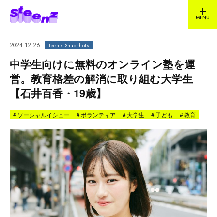
2024.12.26
Teen's Snapshots
中学生向けに無料のオンライン塾を運
営。教育格差の解消に取り組む大学生
【石井百香・19歳】
#
ソーシャルイシュー
#
ボランティア
#
大学生
#
子ども
#
教育