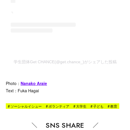
学生団体Get CHANCE(@get.chance_)がシェアした投稿
Photo：
Nanako Araie
Text：Fuka Hagai
#
ソーシャルイシュー
#
ボランティア
#
大学生
#
子ども
#
教育
SNS SHARE