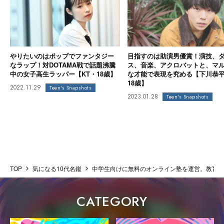
やりたいのはポップでファンタジー
目指すのは助演男優賞！演技、
なラップ！対DOTAMA戦で話題沸騰
ス、音楽、アクロバットと、マ
中の女子高生ラッパー【KT・18歳】
な才能で表現を究める【下川恭
18歳】
2022.11.29
Teen's Snapshots
2023.01.28
Teen's Snapshots
TOP
気になる10代名鑑
中学生向けに無料のオンライン塾を運営。教育格
CATEGORY