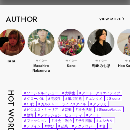
AUTHOR
VIEW MORE
A
ライター
ライター
ライター
ライター
Masahiro
Kana
島﨑 みちほ
Hao Kanayama
Nakamura
HOT WORDS
#
ソーシャルイシュー
#
大学生
#
アート・クリエイティブ
#
グローバル
#
高校生
#
環境問題
#
エンタメ
#
Steenz
#
10代
#
カルチャー・ライフスタイル
#
アフリカ
#
ビジネス・キャリア
#
音楽
#
社会活動
#
SteenzAbroad
#
教育
#
ファッション・ビューティ
#
アート
#
ファッション
#
社会・政治
#
学生団体
#
エシカル
#
デザイン
#
学び
#
起業
#
テクノロジー
#
食