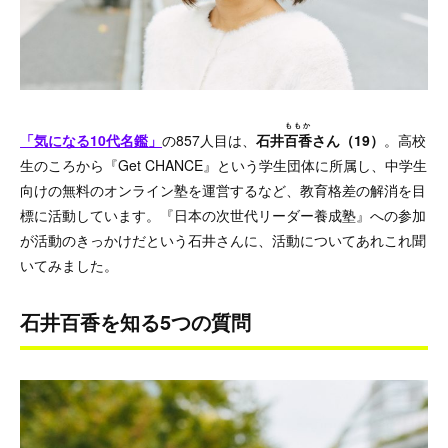
ももか
「気になる10代名鑑」
の857人目は、
石井
百香
さん（19）
。高校
生のころから『Get CHANCE』という学生団体に所属し、中学生
向けの無料のオンライン塾を運営するなど、教育格差の解消を目
標に活動しています。『日本の次世代リーダー養成塾』への参加
が活動のきっかけだという石井さんに、活動についてあれこれ聞
いてみました。
石井百香を知る5つの質問