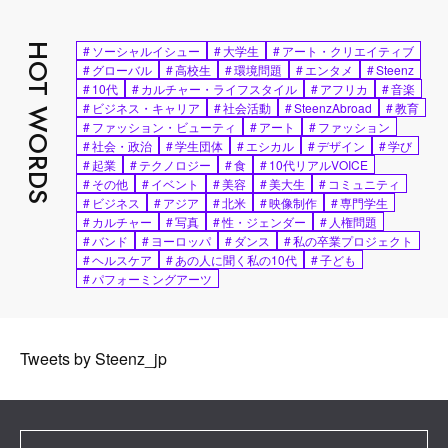
HOT WORDS
#
ソーシャルイシュー
#
大学生
#
アート・クリエイティブ
#
グローバル
#
高校生
#
環境問題
#
エンタメ
#
Steenz
#
10代
#
カルチャー・ライフスタイル
#
アフリカ
#
音楽
#
ビジネス・キャリア
#
社会活動
#
SteenzAbroad
#
教育
#
ファッション・ビューティ
#
アート
#
ファッション
#
社会・政治
#
学生団体
#
エシカル
#
デザイン
#
学び
#
起業
#
テクノロジー
#
食
#
10代リアルVOICE
#
その他
#
イベント
#
美容
#
美大生
#
コミュニティ
#
ビジネス
#
アジア
#
北米
#
映像制作
#
専門学生
#
カルチャー
#
写真
#
性・ジェンダー
#
人権問題
#
バンド
#
ヨーロッパ
#
ダンス
#
私の卒業プロジェクト
#
ヘルスケア
#
あの人に聞く私の10代
#
子ども
#
パフォーミングアーツ
Tweets by Steenz_jp