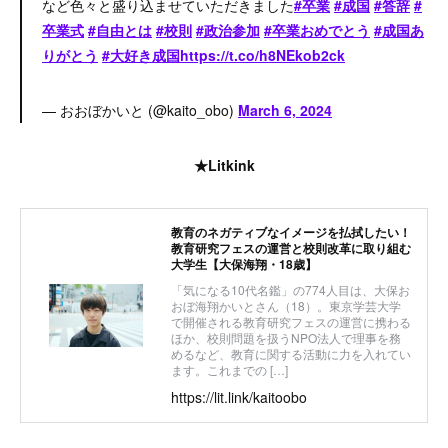
など色々と盛り込ませていただきました
#卒業
#成国
#答辞
#
卒業式
#自由とは
#校則
#政治参加
#卒業おめでとう
#成国あ
りがとう
#大好き成国
https://t.co/h8NEkob2ck
— おおぼかいと (@kaito_obo)
March 6, 2024
★Litkink
教育のネガティブなイメージを払拭したい！
教育研究フェスの運営と校則改革に取り組む
大学生【大保海翔・18歳】
「気になる10代名鑑」の774人目は、大保お
おぼ海翔かいとさん（18）。東京学芸大学
で開催される教育研究フェスの運営に携わる
ほか、校則問題を扱うNPO法人で理事を務
めるなど、教育に関する活動に力を入れてい
ます。これまでの […]
https://lit.link/kaitoobo