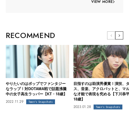
VIEW MORE
RECOMMEND
やりたいのはポップでファンタジー
目指すのは助演男優賞！演技、
なラップ！対DOTAMA戦で話題沸騰
ス、音楽、アクロバットと、マ
中の女子高生ラッパー【KT・18歳】
な才能で表現を究める【下川恭
18歳】
2022.11.29
Teen's Snapshots
2023.01.28
Teen's Snapshots