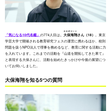
おおぼ
かいと
「気になる10代名鑑」
の774人目は
、
大保
海翔
さん（18）
。東京
学芸大学で開催される教育研究フェスの運営に携わるほか、校則
問題を扱うNPO法人で理事を務めるなど、教育に関する活動に力
を入れています。これまでの活動を『山道を開拓してきた果て』
と表現する大保さんに、活動を始めたきっかけや今後の展望につ
いてお伺いしました。
大保海翔を知る5つの質問