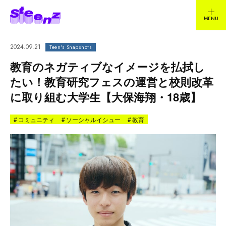
2024.09.21
Teen's Snapshots
教育のネガティブなイメージを払拭し
たい！教育研究フェスの運営と校則改革
に取り組む大学生【大保海翔・18歳】
#
コミュニティ
#
ソーシャルイシュー
#
教育