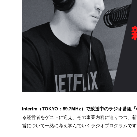
interfm（TOKYO：89.7MHz）で放送中のラジオ番組「
る経営者をゲストに迎え、その事業内容に迫りつつ、新
営について一緒に考え学んでいくラジオプログラムです