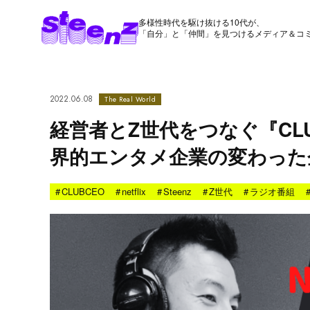
多様性時代を駆け抜ける10代が、
「自分」と「仲間」を見つけるメディア＆コ
2022.06.08
The Real World
経営者とZ世代をつなぐ『CLUB
界的エンタメ企業の変わった
#
CLUBCEO
#
netflix
#
Steenz
#
Z世代
#
ラジオ番組