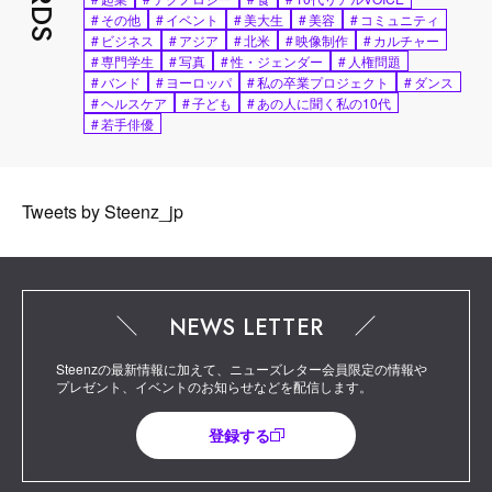
#
その他
#
イベント
#
美大生
#
美容
#
コミュニティ
#
ビジネス
#
アジア
#
北米
#
映像制作
#
カルチャー
#
専門学生
#
写真
#
性・ジェンダー
#
人権問題
#
バンド
#
ヨーロッパ
#
私の卒業プロジェクト
#
ダンス
#
ヘルスケア
#
子ども
#
あの人に聞く私の10代
#
若手俳優
Tweets by Steenz_jp
NEWS LETTER
Steenzの最新情報に加えて、ニューズレター会員限定の情報や
プレゼント、イベントのお知らせなどを配信します。
登録する