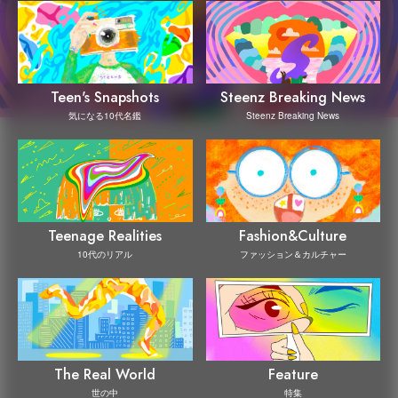
Steenz Breaking News
Teen's Snapshots
Steenz Breaking News
気になる10代名鑑
Teenage Realities
Fashion&Culture
10代のリアル
ファッション＆カルチャー
The Real World
Feature
世の中
特集