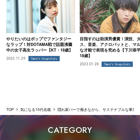
やりたいのはポップでファンタジー
目指すのは助演男優賞！演技、
なラップ！対DOTAMA戦で話題沸騰
ス、音楽、アクロバットと、マ
中の女子高生ラッパー【KT・18歳】
な才能で表現を究める【下川恭
18歳】
2022.11.29
Teen's Snapshots
2023.01.28
Teen's Snapshots
TOP
気になる10代名鑑
隠れ家バーで働きながら、サステナブルな事業を
CATEGORY