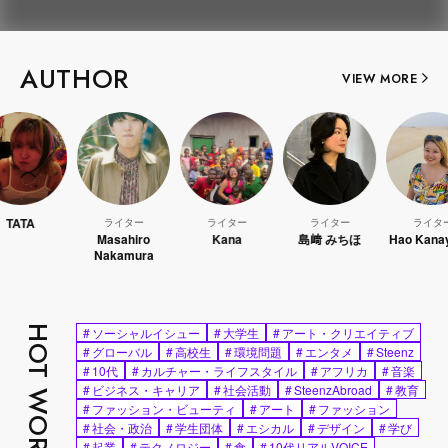
AUTHOR
VIEW MORE
ライター
ライター
ライター
ライター
Masahiro
Kana
島﨑 みちほ
Hao Kanayama
Nakamura
HOT WORDS
#
ソーシャルイシュー
#
大学生
#
アート・クリエイティブ
#
グローバル
#
高校生
#
環境問題
#
エンタメ
#
Steenz
#
10代
#
カルチャー・ライフスタイル
#
アフリカ
#
音楽
#
ビジネス・キャリア
#
社会活動
#
SteenzAbroad
#
教育
#
ファッション・ビューティ
#
アート
#
ファッション
#
社会・政治
#
学生団体
#
エシカル
#
デザイン
#
学び
#
起業
#
テクノロジー
#
食
#
10代リアルVOICE