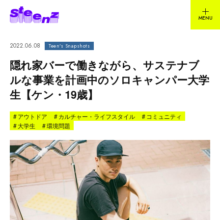
2022.06.08
Teen's Snapshots
隠れ家バーで働きながら、サステナブ
ルな事業を計画中のソロキャンパー大学
生【ケン・19歳】
#
アウトドア
#
カルチャー・ライフスタイル
#
コミュニティ
#
大学生
#
環境問題