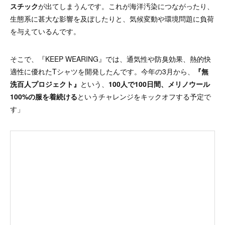
スチック
が出てしまうんです。これが海洋汚染につながったり、
生態系に甚大な影響を及ぼしたりと、気候変動や環境問題に負荷
を与えているんです。
そこで、『KEEP WEARING』では、通気性や防臭効果、熱的快
適性に優れたTシャツを開発したんです。今年の3月から、
『無
洗百人プロジェクト』
という、
100人で100日間、メリノウール
100%の服を着続ける
というチャレンジをキックオフする予定で
す」