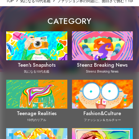
TOP
気になる10代名鑑
ファッション界の問題に、面白さで挑む！100人
CATEGORY
Steenz Breaking News
Teen's Snapshots
Steenz Breaking News
気になる10代名鑑
Teenage Realities
Fashion&Culture
10代のリアル
ファッション＆カルチャー