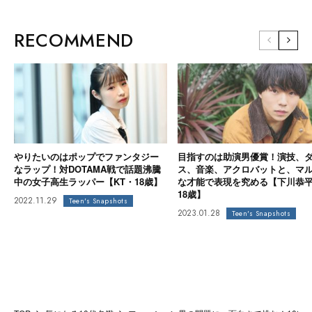
RECOMMEND
やりたいのはポップでファンタジー
目指すのは助演男優賞！演技、
なラップ！対DOTAMA戦で話題沸騰
ス、音楽、アクロバットと、マ
中の女子高生ラッパー【KT・18歳】
な才能で表現を究める【下川恭
18歳】
2022.11.29
Teen's Snapshots
2023.01.28
Teen's Snapshots