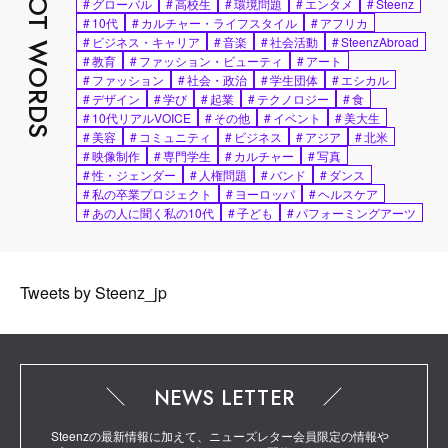
HOT WORDS
#
グローバル
#
高校生
#
環境問題
#
エンタメ
#
Steenz
#
10代
#
カルチャー・ライフスタイル
#
アフリカ
#
ビジネス・キャリア
#
音楽
#
社会活動
#
SteenzAbroad
#
教育
#
ファッション・ビューティ
#
アート
#
ファッション
#
社会・政治
#
学生団体
#
エシカル
#
デザイン
#
学び
#
起業
#
テクノロジー
#
食
#
10代リアルVOICE
#
その他
#
イベント
#
美大生
#
美容
#
コミュニティ
#
ビジネス
#
アジア
#
北米
#
映像制作
#
専門学生
#
カルチャー
#
写真
#
性・ジェンダー
#
人権問題
#
バンド
#
ダンス
#
私の卒業プロジェクト
#
ヨーロッパ
#
ヘルスケア
#
あの人に聞く私の10代
#
子ども
#
パフォーミングアーツ
Tweets by Steenz_jp
NEWS LETTER
Steenzの最新情報に加えて、ニューズレター会員限定の情報や