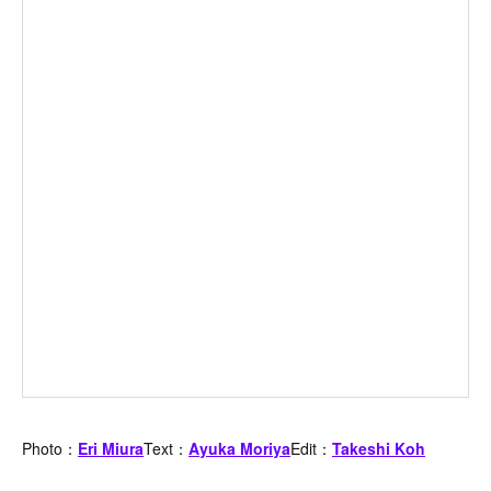
Photo：
Eri Miura
Text：
Ayuka Moriya
Edit：
Takeshi Koh