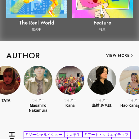
The Real World
Feature
世の中
特集
AUTHOR
VIEW MORE
ライター
ライター
ライター
ライター
Masahiro
Kana
島﨑 みちほ
Hao Kanayama
Nakamura
#
ソーシャルイシュー
#
大学生
#
アート・クリエイティブ