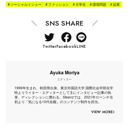
#
ソーシャルイシュー
#
ファッション
#
大学生
#
環境問題
#
起業
SNS SHARE
Twitter
Facebook
LINE
Ayuka Moriya
エディター
1999年生まれ、秋田県出身。東京外国語大学 国際社会学部在学
時よりライター・エディターとして主にインタビュー記事の執
筆、ディレクションに携わる。Steenzでは、2021年ローンチ当
初より「気になる10代名鑑」のコンテンツ制作を担当。
VIEW MORE