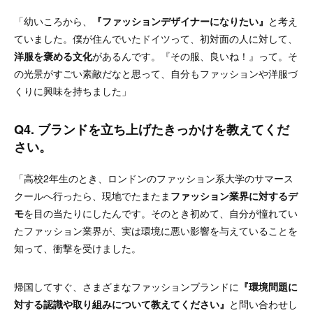
「幼いころから、
『ファッションデザイナーになりたい』
と考え
ていました。僕が住んでいたドイツって、初対面の人に対して、
洋服を褒める文化
があるんです。『その服、良いね！』って。そ
の光景がすごい素敵だなと思って、自分もファッションや洋服づ
くりに興味を持ちました」
Q4. ブランドを立ち上げたきっかけを教えてくだ
さい。
「高校2年生のとき、ロンドンのファッション系大学のサマース
クールへ行ったら、現地でたまたま
ファッション業界に対するデ
モ
を目の当たりにしたんです。そのとき初めて、自分が憧れてい
たファッション業界が、実は環境に悪い影響を与えていることを
知って、衝撃を受けました。
帰国してすぐ、さまざまなファッションブランドに
『環境問題に
対する認識や取り組みについて教えてください』
と問い合わせし