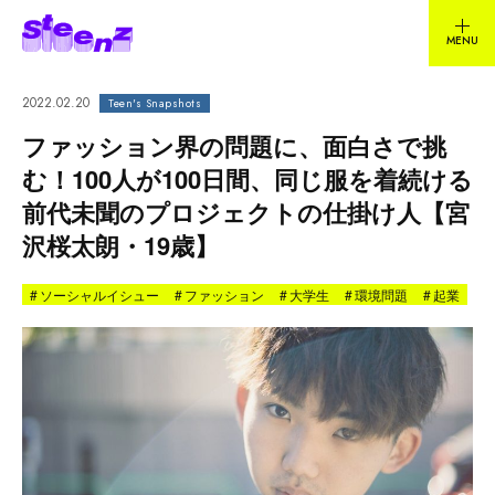
2022.02.20
Teen's Snapshots
ファッション界の問題に、面白さで挑
む！100人が100日間、同じ服を着続ける
前代未聞のプロジェクトの仕掛け人【宮
沢桜太朗・19歳】
#
ソーシャルイシュー
#
ファッション
#
大学生
#
環境問題
#
起業