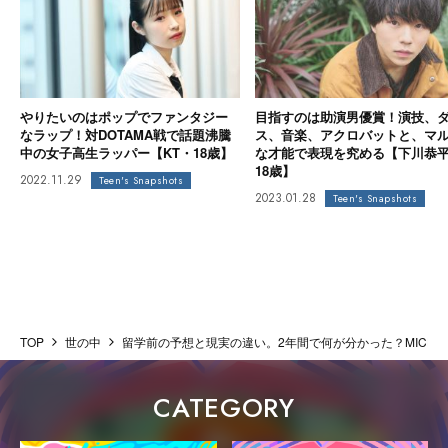
やりたいのはポップでファンタジー
目指すのは助演男優賞！演技、
なラップ！対DOTAMA戦で話題沸騰
ス、音楽、アクロバットと、マ
中の女子高生ラッパー【KT・18歳】
な才能で表現を究める【下川恭
18歳】
2022.11.29
Teen's Snapshots
2023.01.28
Teen's Snapshots
TOP
世の中
留学前の予想と現実の違い。2年間で何が分かった？MICHIHO IN 
CATEGORY