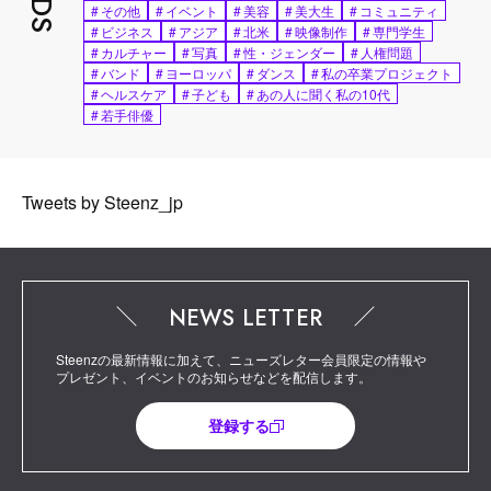
#
その他
#
イベント
#
美容
#
美大生
#
コミュニティ
#
ビジネス
#
アジア
#
北米
#
映像制作
#
専門学生
#
カルチャー
#
写真
#
性・ジェンダー
#
人権問題
#
バンド
#
ヨーロッパ
#
ダンス
#
私の卒業プロジェクト
#
ヘルスケア
#
子ども
#
あの人に聞く私の10代
#
若手俳優
Tweets by Steenz_jp
NEWS LETTER
Steenzの最新情報に加えて、ニューズレター会員限定の情報や
プレゼント、イベントのお知らせなどを配信します。
登録する