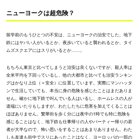
ニューヨークは超危険？
留学前のもうひとつの不安は、ニューヨークの治安でした。地下
鉄にはヤバい人がいるとか、夜歩いていると襲われるとか、タイ
ムズスクエアにはスリがいるとか……。
もちろん東京と比べてしまうと治安は良くないですが、殺人率は
全米平均を下回っているし、他の大都市と比べても治安ランキン
グはかなり上位（＝安全）に位置しています。実際にマンハッタ
ンで生活していても、本当に身の危険を感じたことはまだありま
せん。確かに地下鉄で叫んでいる人はいるし、ホームレスの人が
道端にいたりもしますが、わたしたちに危害を加えてくることは
ほぼありません。繁華街を歩く分には夜中の1時でも特に危険を
感じることはなく、地下鉄も仕事帰りの人やパーティー帰りの若
者が大半なので、怖い思いをすることはあまりありません。わた
しも友達も街中でスリにあったことはなく、ヨーロッパの一部の