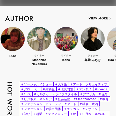
AUTHOR
VIEW MORE
TATA
ライター
ライター
ライター
ライタ
Masahiro
Kana
島﨑 みちほ
Hao Kana
Nakamura
HOT WORDS
#
ソーシャルイシュー
#
大学生
#
アート・クリエイティブ
#
グローバル
#
高校生
#
環境問題
#
エンタメ
#
Steenz
#
10代
#
カルチャー・ライフスタイル
#
アフリカ
#
音楽
#
ビジネス・キャリア
#
社会活動
#
SteenzAbroad
#
教育
#
ファッション・ビューティ
#
アート
#
社会・政治
#
ファッション
#
学生団体
#
エシカル
#
デザイン
#
学び
#
起業
#
テクノロジー
#
食
#
10代リアルVOICE