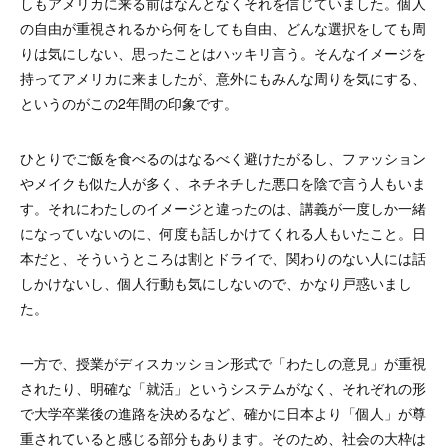
しもアメリカに来る前はなんとなくそれを信じていました。個人
の自由が重視されるから何をしても自由、どんな選択をしても周
りは気にしない、思ったことはハッキリ言う。そんなイメージを
持ってアメリカに来ましたが、意外にもみんな周りを気にする、
というのがこの2年間の印象です。
ひとりでご飯を食べるのはなるべく避けたがるし、ファッション
やメイクも似た人が多く、ネチネチした悪口を陰で言う人もいま
す。それにわたしのイメージと違ったのは、講義が一度しか一緒
になっていないのに、何度も話しかけてくれる人もいたこと。日
本だと、そういうところは割とドライで、関わりのない人には話
しかけないし、個人行動も気にしないので、かなり戸惑いまし
た。
一方で、授業がディスカッション形式で「わたしの意見」が重視
されたり、明確な「就活」というシステムがなく、それぞれの形
で大学卒業後の進路を決めるなど、確かに日本より「個人」が尊
重されていると感じる部分もあります。そのため、社会の大枠は