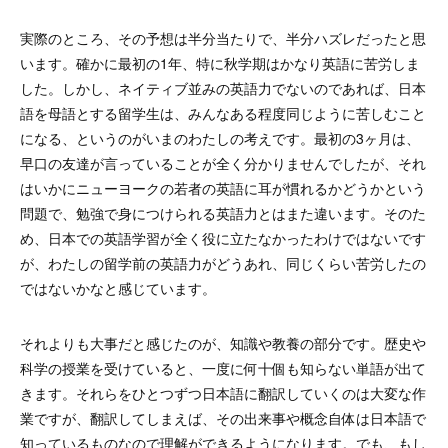
実際のところ、その予想は半分当たりで、半分ハズレだったと思
います。確かに最初の1年、特に秋学期はかなり英語に苦労しま
した。しかし、ネイティブ並みの英語力でないのであれば、日本
語を母語とする留学生は、みんなある程度同じように苦しむこと
になる、というのがいまのわたしの考えです。最初の3ヶ月は、
早口の友達が言っていることが全く分かりませんでしたが、それ
はいかにニューヨークの若者の英語に耳が慣れるかどうかという
問題で、勉強で身につけられる英語力とはまた違います。そのた
め、日本での英語学習が全く役に立たなかったわけではないです
が、わたしの留学前の英語力がどうあれ、同じくらい苦労したの
ではないかなと感じています。
それよりも大事だと感じたのが、知識や教養の部分です。歴史や
科学の授業を受けていると、一度に何十個も知らない単語が出て
きます。それらをひとつずつ日本語に翻訳していくのは大変な作
業ですが、翻訳してしまえば、その出来事や概念自体は日本語で
知っているものなので理解ができるようになります。でも、もし