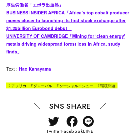
厚生労働省「エボラ出血熱」
BUSINESS INSIDER AFRICA「Africa’s top cobalt producer
moves closer to launching its first stock exchange after
$1.25billion Eurobond debut」
UNIVERSITY OF CAMBRIDGE「Mining for ‘clean energy’
metals driving widespread forest loss in Africa, study
finds」
Text：
Hao Kanayama
#
アフリカ
#
グローバル
#
ソーシャルイシュー
#
環境問題
SNS SHARE
Twitter
Facebook
LINE