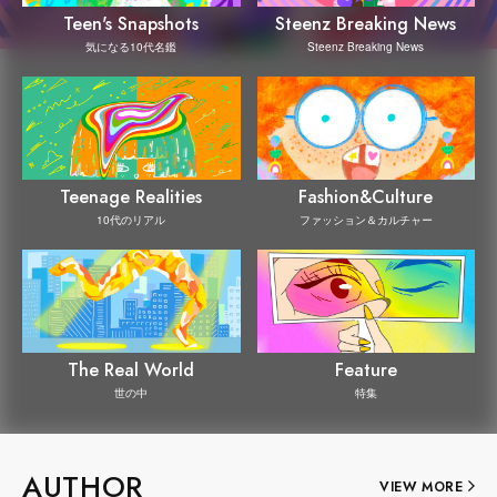
Steenz Breaking News
Teen's Snapshots
Steenz Breaking News
気になる10代名鑑
Teenage Realities
Fashion&Culture
10代のリアル
ファッション＆カルチャー
The Real World
Feature
世の中
特集
AUTHOR
VIEW MORE