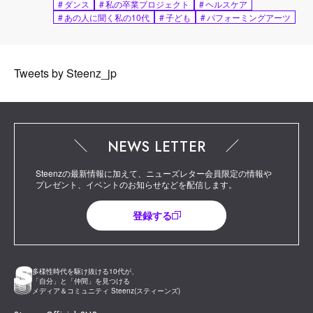
#
ダンス
#
私の卒業プロジェクト
#
ヘルスケア
#
あの人に聞く私の10代
#
子ども
#
パフォーミングアーツ
Tweets by Steenz_jp
NEWS LETTER
Steenzの最新情報に加えて、ニューズレター会員限定の情報や
プレゼント、イベントのお知らせなどを配信します。
登録する
多様性時代を駆け抜ける10代が、
「自分」と「仲間」を見つける
メディア＆コミュニティ Steenz(スティーンズ)