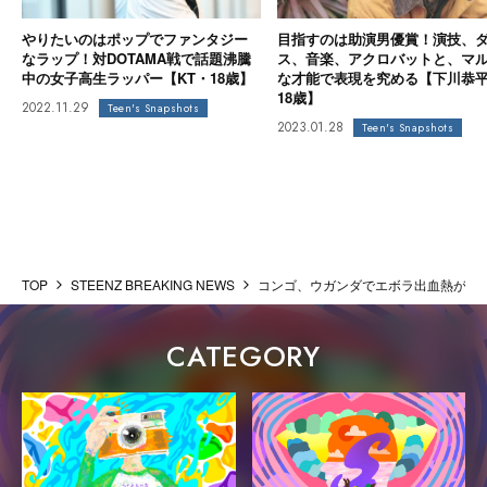
やりたいのはポップでファンタジー
目指すのは助演男優賞！演技、
なラップ！対DOTAMA戦で話題沸騰
ス、音楽、アクロバットと、マ
中の女子高生ラッパー【KT・18歳】
な才能で表現を究める【下川恭
18歳】
2022.11.29
Teen's Snapshots
2023.01.28
Teen's Snapshots
TOP
STEENZ BREAKING NEWS
コンゴ、ウガンダでエボラ出血熱が大流行
CATEGORY