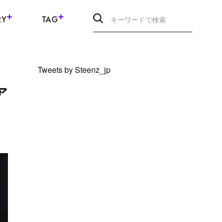
RY
TAG
Tweets by Steenz_jp
ア