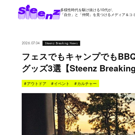
多様性時代を駆け抜ける10代が、
「自分」と「仲間」を見つけるメディア＆コ
2026.07.04
Steenz Breaking News
フェスでもキャンプでもBB
グッズ3選【Steenz Breakin
#
アウトドア
#
イベント
#
カルチャー