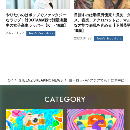
やりたいのはポップでファンタジー
目指すのは助演男優賞！演技、
なラップ！対DOTAMA戦で話題沸騰
ス、音楽、アクロバットと、マ
中の女子高生ラッパー【KT・18歳】
な才能で表現を究める【下川恭
18歳】
2022.11.29
Teen's Snapshots
2023.01.28
Teen's Snapshots
TOP
STEENZ BREAKING NEWS
ヨーロッパやアジアでも！世界中に広がる「
CATEGORY