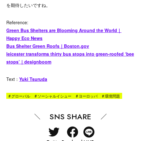
を期待したいですね。
Reference:
Green Bus Shelters are Blooming Around the World｜
Happy Eco News
Bus Shelter Green Roofs｜Boston.gov
leicester transforms thirty bus stops into green-roofed ‘bee
stops’｜designboom
Text：
Yuki Tsuruda
#
グローバル
#
ソーシャルイシュー
#
ヨーロッパ
#
環境問題
SNS SHARE