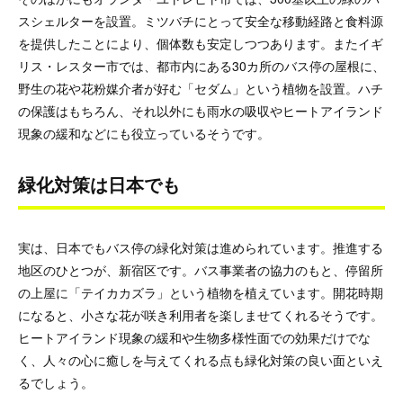
スシェルターを設置。ミツバチにとって安全な移動経路と食料源
を提供したことにより、個体数も安定しつつあります。またイギ
リス・レスター市では、都市内にある30カ所のバス停の屋根に、
野生の花や花粉媒介者が好む「セダム」という植物を設置。ハチ
の保護はもちろん、それ以外にも雨水の吸収やヒートアイランド
現象の緩和などにも役立っているそうです。
緑化対策は日本でも
実は、日本でもバス停の緑化対策は進められています。推進する
地区のひとつが、新宿区です。バス事業者の協力のもと、停留所
の上屋に「テイカカズラ」という植物を植えています。開花時期
になると、小さな花が咲き利用者を楽しませてくれるそうです。
ヒートアイランド現象の緩和や生物多様性面での効果だけでな
く、人々の心に癒しを与えてくれる点も緑化対策の良い面といえ
るでしょう。