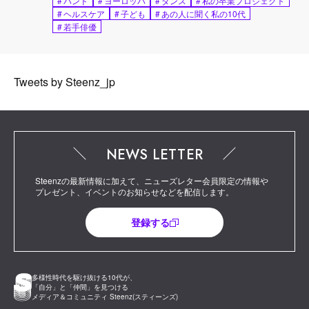
#
バンド
#
ヨーロッパ
#
ダンス
#
私の卒業プロジェクト
#
ヘルスケア
#
子ども
#
あの人に聞く私の10代
#
若手俳優
Tweets by Steenz_jp
NEWS LETTER
Steenzの最新情報に加えて、ニューズレター会員限定の情報や
プレゼント、イベントのお知らせなどを配信します。
登録する
多様性時代を駆け抜ける10代が、
「自分」と「仲間」を見つける
メディア＆コミュニティ Steenz(スティーンズ)