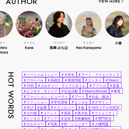
AUTHOR
VIEW MORE
小春
ライター
ライター
ライター
Kana
島﨑 みちほ
Hao Kanayama
W
HOT WORDS
#
ソーシャルイシュー
#
大学生
#
アート・クリエイティブ
#
グローバル
#
高校生
#
環境問題
#
エンタメ
#
Steenz
#
10代
#
カルチャー・ライフスタイル
#
アフリカ
#
音楽
#
ビジネス・キャリア
#
社会活動
#
SteenzAbroad
#
教育
#
ファッション・ビューティ
#
アート
#
社会・政治
#
ファッション
#
学生団体
#
エシカル
#
デザイン
#
学び
#
起業
#
テクノロジー
#
食
#
10代リアルVOICE
#
その他
#
イベント
#
美容
#
美大生
#
コミュニティ
#
ビジネス
#
アジア
#
北米
#
映像制作
#
専門学生
#
カルチャー
#
写真
#
性・ジェンダー
#
人権問題