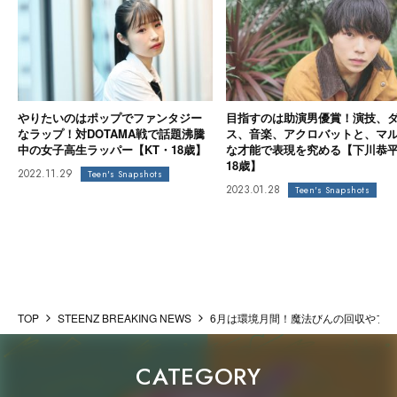
やりたいのはポップでファンタジー
目指すのは助演男優賞！演技、
なラップ！対DOTAMA戦で話題沸騰
ス、音楽、アクロバットと、マ
中の女子高生ラッパー【KT・18歳】
な才能で表現を究める【下川恭
18歳】
2022.11.29
Teen's Snapshots
2023.01.28
Teen's Snapshots
TOP
STEENZ BREAKING NEWS
6月は環境月間！魔法びんの回収やフード
CATEGORY