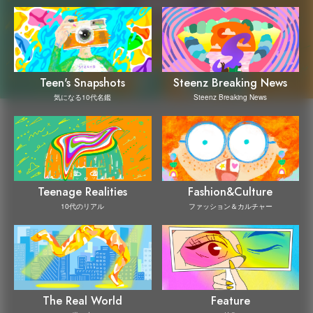
Steenz Breaking News
Teen's Snapshots
Steenz Breaking News
気になる10代名鑑
Teenage Realities
Fashion&Culture
10代のリアル
ファッション＆カルチャー
The Real World
Feature