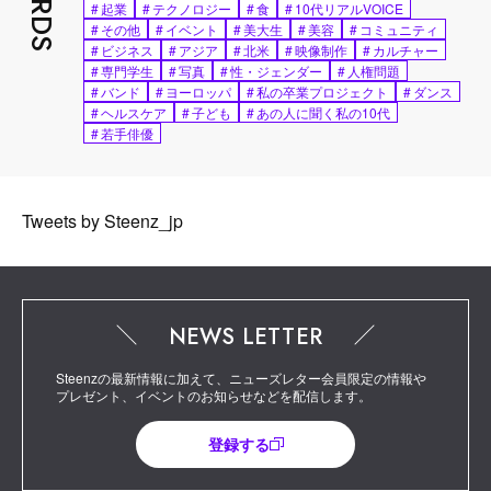
#
起業
#
テクノロジー
#
食
#
10代リアルVOICE
#
その他
#
イベント
#
美大生
#
美容
#
コミュニティ
#
ビジネス
#
アジア
#
北米
#
映像制作
#
カルチャー
#
専門学生
#
写真
#
性・ジェンダー
#
人権問題
#
バンド
#
ヨーロッパ
#
私の卒業プロジェクト
#
ダンス
#
ヘルスケア
#
子ども
#
あの人に聞く私の10代
#
若手俳優
Tweets by Steenz_jp
NEWS LETTER
Steenzの最新情報に加えて、ニューズレター会員限定の情報や
プレゼント、イベントのお知らせなどを配信します。
登録する