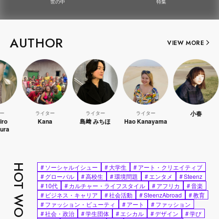
世の中
特集
AUTHOR
VIEW MORE
小春
ライター
ライター
ライター
Kana
島﨑 みちほ
Hao Kanayama
WAT
HOT WORDS
#
ソーシャルイシュー
#
大学生
#
アート・クリエイティブ
#
グローバル
#
高校生
#
環境問題
#
エンタメ
#
Steenz
#
10代
#
カルチャー・ライフスタイル
#
アフリカ
#
音楽
#
ビジネス・キャリア
#
社会活動
#
SteenzAbroad
#
教育
#
ファッション・ビューティ
#
アート
#
ファッション
#
社会・政治
#
学生団体
#
エシカル
#
デザイン
#
学び