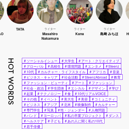
TATA
ライター
ライター
ライター
ラ
Masahiro
Kana
島﨑 みちほ
Hao K
Nakamura
HOT WORDS
#
ソーシャルイシュー
#
大学生
#
アート・クリエイティブ
#
グローバル
#
高校生
#
環境問題
#
エンタメ
#
Steenz
#
10代
#
カルチャー・ライフスタイル
#
アフリカ
#
音楽
#
ビジネス・キャリア
#
社会活動
#
SteenzAbroad
#
教育
#
ファッション・ビューティ
#
アート
#
ファッション
#
社会・政治
#
学生団体
#
エシカル
#
デザイン
#
学び
#
起業
#
テクノロジー
#
食
#
10代リアルVOICE
#
その他
#
イベント
#
美大生
#
美容
#
コミュニティ
#
ビジネス
#
アジア
#
北米
#
映像制作
#
カルチャー
#
専門学生
#
写真
#
性・ジェンダー
#
人権問題
#
バンド
#
ヨーロッパ
#
私の卒業プロジェクト
#
ダンス
#
ヘルスケア
#
子ども
#
あの人に聞く私の10代
#
若手俳優