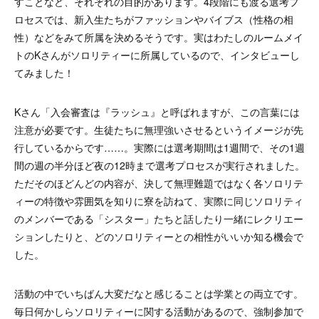
すことなど、それぞれの目的があります。4段階にも渡る選考プ
ロセスでは、新入生たちがファッションやバイブス（性格の相
性）などをみて所属を決めるそうです。実はわたしのルームメイ
トのKさんがソロリティーに所属しているので、インタビューし
てみました！
Kさん「入会審査は『ラッシュ』と呼ばれますが、この言葉には
注意が必要です。生徒たちに無理強いさせるというイメージが先
行しているからです……。実際には選考期間は1週間で、その1週
間の週の半分ほど夜の12時まで選考プロセスが実行されました。
ただそのほどんどの内容が、決して無理難題ではなく各ソロリテ
ィーの特徴や雰囲気を知りに寮を訪ねて、実際に同じソロリティ
のメンバーである「シスター」たちと話したり一緒にレクリエー
ションしたりと、どのソロリティーとの相性がいいか知る機会で
した。
活動の中でいちばん大変だなと感じることは学業との両立です。
毎日何かしらソロリティーに関する活動があるので、強制参加で