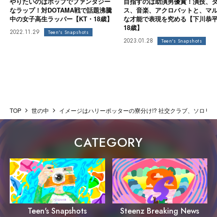
やりたいのはポップでファンタジー
目指すのは助演男優賞！演技、
なラップ！対DOTAMA戦で話題沸騰
ス、音楽、アクロバットと、マ
中の女子高生ラッパー【KT・18歳】
な才能で表現を究める【下川恭
18歳】
2022.11.29
Teen's Snapshots
2023.01.28
Teen's Snapshots
TOP
世の中
イメージはハリーポッターの寮分け!? 社交クラブ、ソロリティの実態とは
CATEGORY
Steenz Breaking News
Teen's Snapshots