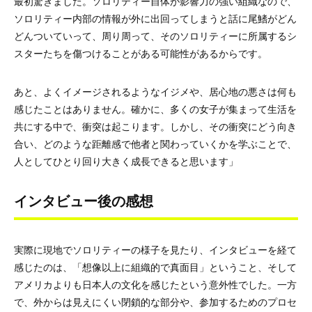
最初驚きました。ソロリティー自体が影響力の強い組織なので、
ソロリティー内部の情報が外に出回ってしまうと話に尾鰭がどん
どんついていって、周り周って、そのソロリティーに所属するシ
スターたちを傷つけることがある可能性があるからです。
あと、よくイメージされるようなイジメや、居心地の悪さは何も
感じたことはありません。確かに、多くの女子が集まって生活を
共にする中で、衝突は起こります。しかし、その衝突にどう向き
合い、どのような距離感で他者と関わっていくかを学ぶことで、
人としてひとり回り大きく成長できると思います」
インタビュー後の感想
実際に現地でソロリティーの様子を見たり、インタビューを経て
感じたのは、「想像以上に組織的で真面目」ということ、そして
アメリカよりも日本人の文化を感じたという意外性でした。一方
で、外からは見えにくい閉鎖的な部分や、参加するためのプロセ