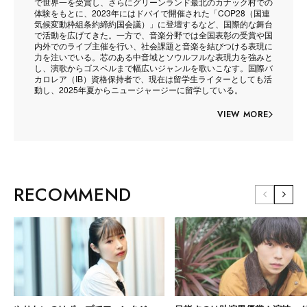
で世界一を受賞し、さらにグリーンランド最北のカナック村での
体験をもとに、2023年にはドバイで開催された「COP28（国連
気候変動枠組条約締約国会議）」に登壇するなど、国際的な舞台
で活動を広げてきた。一方で、音楽分野では全国表彰の受賞や国
内外でのライブ主催を行い、社会課題と音楽を結びつける表現に
力を注いでいる。芯のある中音域とソウルフルな表現力を強みと
し、演歌からゴスペルまで幅広いジャンルを歌いこなす。国際バ
カロレア（IB）資格保持者で、現在は留学生ライターとしても活
動し、2025年夏からニュージャージーに留学している。
VIEW MORE
RECOMMEND