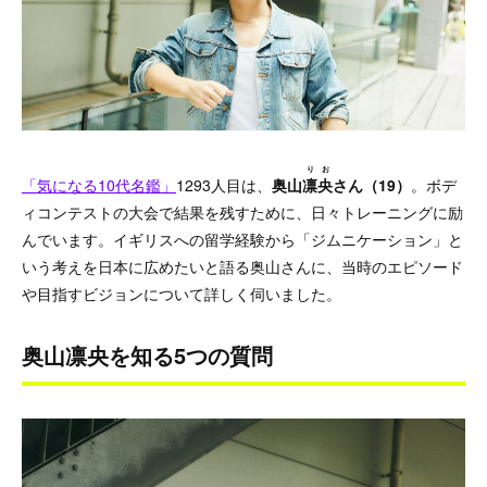
りお
「気になる10代名鑑」
1293人目は、
奥山
凛央
さん（19）
。ボデ
ィコンテストの大会で結果を残すために、日々トレーニングに励
んでいます。イギリスへの留学経験から「ジムニケーション」と
いう考えを日本に広めたいと語る奥山さんに、当時のエピソード
や目指すビジョンについて詳しく伺いました。
奥山凛央を知る5つの質問