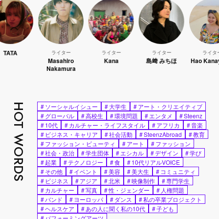
ライター
ライター
ライター
ライター
Masahiro
Kana
島﨑 みちほ
Hao Kanayama
Nakamura
HOT WORDS
#
ソーシャルイシュー
#
大学生
#
アート・クリエイティブ
#
グローバル
#
高校生
#
環境問題
#
エンタメ
#
Steenz
#
10代
#
カルチャー・ライフスタイル
#
アフリカ
#
音楽
#
ビジネス・キャリア
#
社会活動
#
SteenzAbroad
#
教育
#
ファッション・ビューティ
#
アート
#
ファッション
#
社会・政治
#
学生団体
#
エシカル
#
デザイン
#
学び
#
起業
#
テクノロジー
#
食
#
10代リアルVOICE
#
その他
#
イベント
#
美容
#
美大生
#
コミュニティ
#
ビジネス
#
アジア
#
北米
#
映像制作
#
専門学生
#
カルチャー
#
写真
#
性・ジェンダー
#
人権問題
#
バンド
#
ヨーロッパ
#
ダンス
#
私の卒業プロジェクト
#
ヘルスケア
#
あの人に聞く私の10代
#
子ども
#
パフォーミングアーツ