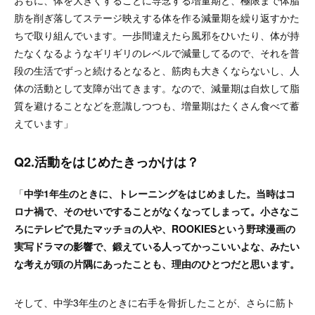
肪を削ぎ落してステージ映えする体を作る減量期を繰り返すかた
ちで取り組んでいます。一歩間違えたら風邪をひいたり、体が持
たなくなるようなギリギリのレベルで減量してるので、それを普
段の生活でずっと続けるとなると、筋肉も大きくならないし、人
体の活動として支障が出てきます。なので、減量期は自炊して脂
質を避けることなどを意識しつつも、増量期はたくさん食べて蓄
えています」
Q2.活動をはじめたきっかけは？
「
中学1年生のときに、トレーニングをはじめました。当時はコ
ロナ禍で、そのせいですることがなくなってしまって。小さなこ
ろにテレビで見たマッチョの人や、ROOKIESという野球漫画の
実写ドラマの影響で、鍛えている人ってかっこいいよな、みたい
な考えが頭の片隅にあったことも、理由のひとつだと思います。
そして、中学3年生のときに右手を骨折したことが、さらに筋ト