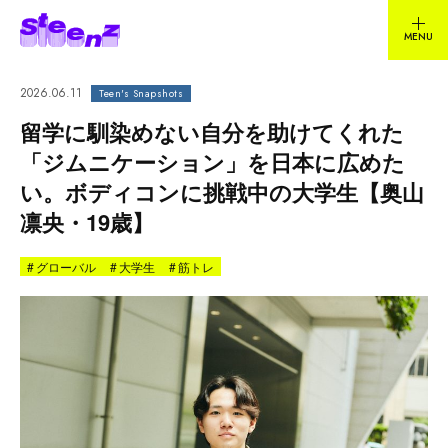
2026.06.11
Teen's Snapshots
留学に馴染めない自分を助けてくれた
「ジムニケーション」を日本に広めた
い。ボディコンに挑戦中の大学生【奥山
凛央・19歳】
#
グローバル
#
大学生
#
筋トレ