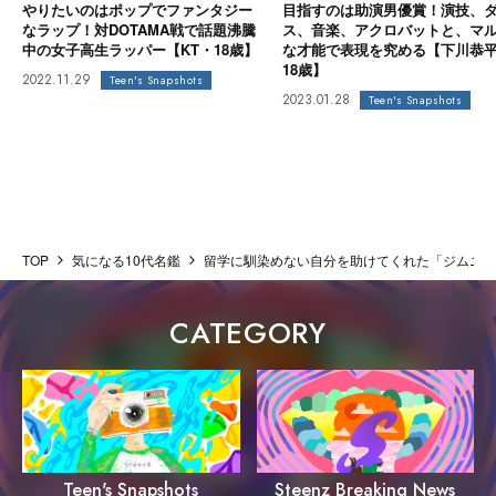
やりたいのはポップでファンタジー
目指すのは助演男優賞！演技、
なラップ！対DOTAMA戦で話題沸騰
ス、音楽、アクロバットと、マ
中の女子高生ラッパー【KT・18歳】
な才能で表現を究める【下川恭
18歳】
2022.11.29
Teen's Snapshots
2023.01.28
Teen's Snapshots
TOP
気になる10代名鑑
留学に馴染めない自分を助けてくれた「ジムニケ
CATEGORY
Steenz Breaking News
Teen's Snapshots