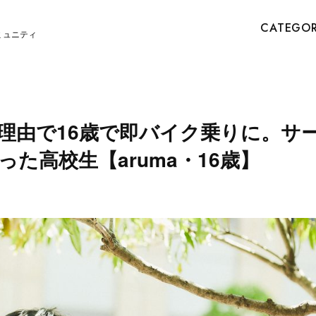
CATEGO
ミュニティ
理由で16歳で即バイク乗りに。サ
た高校生【aruma・16歳】