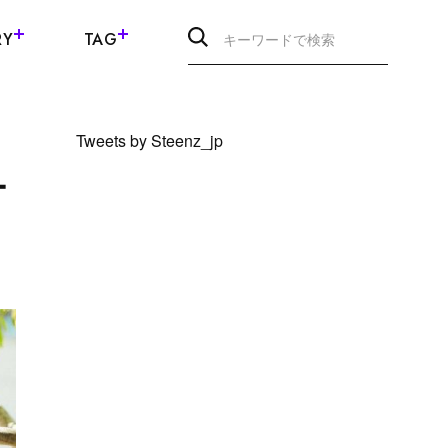
RY
TAG
Tweets by Steenz_jp
ー