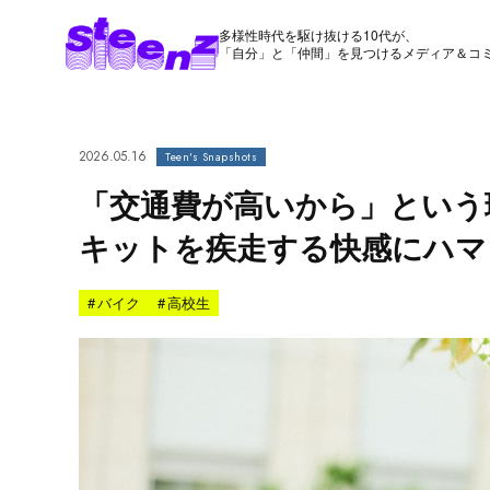
多様性時代を駆け抜ける10代が、
「自分」と「仲間」を見つけるメディア＆コ
2026.05.16
Teen's Snapshots
「交通費が高いから」という
キットを疾走する快感にハマっ
#
バイク
#
高校生