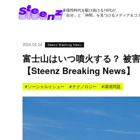
多様性時代を駆け抜ける10代が、
「自分」と「仲間」を見つけるメディア＆コ
2026.02.24
Steenz Breaking News
富士山はいつ噴火する？ 被
【Steenz Breaking News】
#
ソーシャルイシュー
#
テクノロジー
#
環境問題