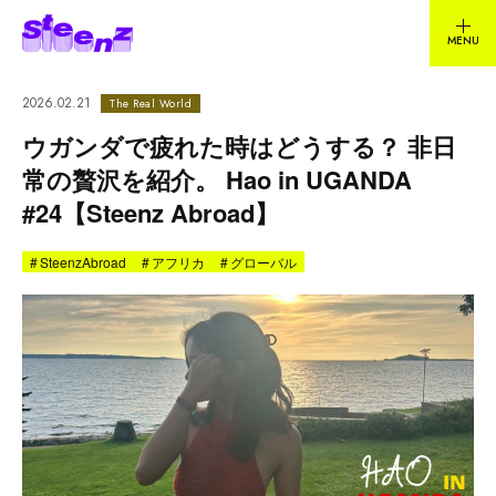
2026.02.21
The Real World
ウガンダで疲れた時はどうする？ 非日
常の贅沢を紹介。 Hao in UGANDA
#24【Steenz Abroad】
#
SteenzAbroad
#
アフリカ
#
グローバル