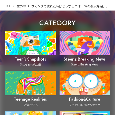
TOP
世の中
ウガンダで疲れた時はどうする？ 非日常の贅沢を紹介。 HAO IN 
CATEGORY
Steenz Breaking News
Teen's Snapshots
Steenz Breaking News
気になる10代名鑑
Teenage Realities
Fashion&Culture
10代のリアル
ファッション＆カルチャー