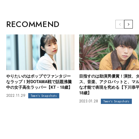
RECOMMEND
やりたいのはポップでファンタジー
目指すのは助演男優賞！演技、
なラップ！対DOTAMA戦で話題沸騰
ス、音楽、アクロバットと、マ
中の女子高生ラッパー【KT・18歳】
な才能で表現を究める【下川恭
18歳】
2022.11.29
Teen's Snapshots
2023.01.28
Teen's Snapshots