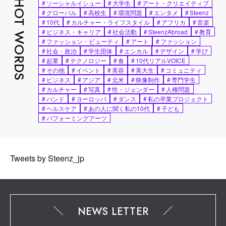
HOT WORDS
#
ソーシャルイシュー
#
大学生
#
アート・クリエイティブ
#
グローバル
#
高校生
#
環境問題
#
エンタメ
#
Steenz
#
10代
#
カルチャー・ライフスタイル
#
アフリカ
#
音楽
#
ビジネス・キャリア
#
社会活動
#
SteenzAbroad
#
教育
#
ファッション・ビューティ
#
アート
#
ファッション
#
社会・政治
#
学生団体
#
エシカル
#
デザイン
#
学び
#
起業
#
テクノロジー
#
食
#
10代リアルVOICE
#
その他
#
イベント
#
美容
#
美大生
#
コミュニティ
#
ビジネス
#
アジア
#
北米
#
映像制作
#
専門学生
#
カルチャー
#
写真
#
性・ジェンダー
#
人権問題
#
バンド
#
ヨーロッパ
#
ダンス
#
私の卒業プロジェクト
#
ヘルスケア
#
あの人に聞く私の10代
#
子ども
#
パフォーミングアーツ
Tweets by Steenz_jp
NEWS LETTER