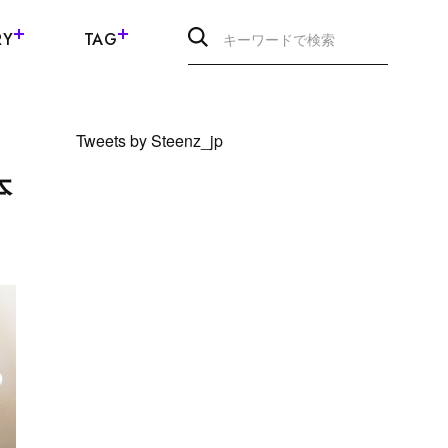
RY
TAG
Tweets by Steenz_jp
本