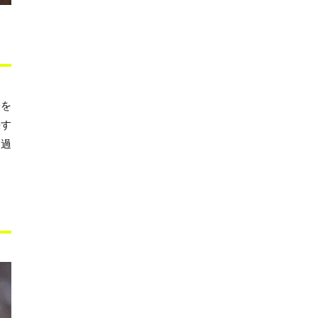
分を
決す
を過