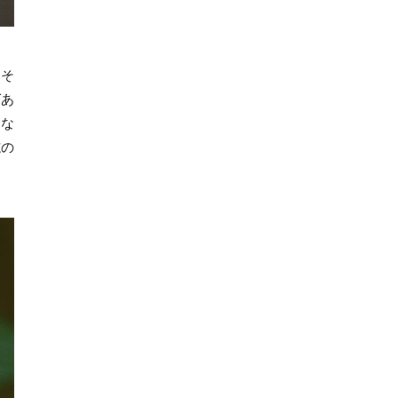
、そ
ばあ
にな
志の