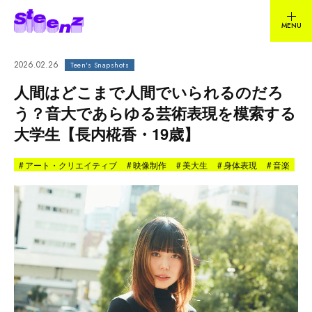
2026.02.26
Teen's Snapshots
人間はどこまで人間でいられるのだろ
う？音大であらゆる芸術表現を模索する
大学生【長内椛香・19歳】
#
アート・クリエイティブ
#
映像制作
#
美大生
#
身体表現
#
音楽