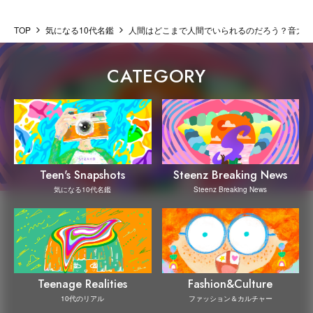
TOP
気になる10代名鑑
人間はどこまで人間でいられるのだろう？音大で
CATEGORY
Steenz Breaking News
Teen's Snapshots
Steenz Breaking News
気になる10代名鑑
Teenage Realities
Fashion&Culture
10代のリアル
ファッション＆カルチャー