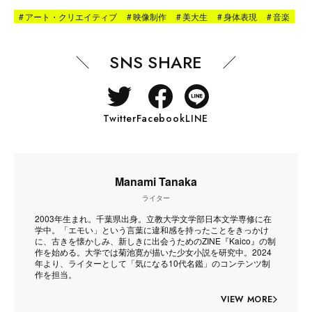
#
アート・クリエイティブ
#
映像制作
#
美大生
#
身体表現
#
音楽
SNS SHARE
Twitter
Facebook
LINE
Manami Tanaka
ライター
2003年生まれ。千葉県出身。立教大学文学部日本文学専修に在
学中。「エモい」という言葉に違和感を持ったことをきっかけ
に、古きを懐かしみ、新しきに出会うためのZINE『Kaico』の制
作を始める。大学では菊池寛が描いた少女小説を研究中。2024
年より、ライターとして「気になる10代名鑑」のコンテンツ制
作を担当。
VIEW MORE