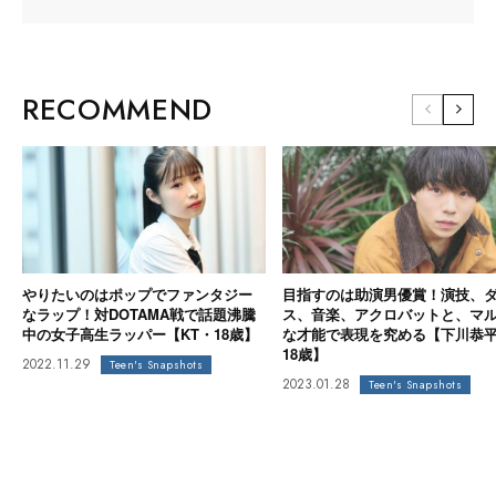
RECOMMEND
やりたいのはポップでファンタジー
目指すのは助演男優賞！演技、
なラップ！対DOTAMA戦で話題沸騰
ス、音楽、アクロバットと、マ
中の女子高生ラッパー【KT・18歳】
な才能で表現を究める【下川恭
18歳】
2022.11.29
Teen's Snapshots
2023.01.28
Teen's Snapshots