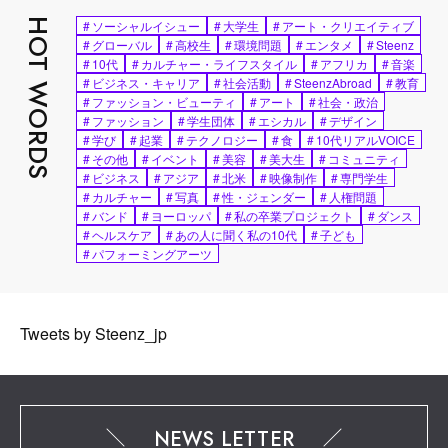
HOT WORDS
#
ソーシャルイシュー
#
大学生
#
アート・クリエイティブ
#
グローバル
#
高校生
#
環境問題
#
エンタメ
#
Steenz
#
10代
#
カルチャー・ライフスタイル
#
アフリカ
#
音楽
#
ビジネス・キャリア
#
社会活動
#
SteenzAbroad
#
教育
#
ファッション・ビューティ
#
アート
#
社会・政治
#
ファッション
#
学生団体
#
エシカル
#
デザイン
#
学び
#
起業
#
テクノロジー
#
食
#
10代リアルVOICE
#
その他
#
イベント
#
美容
#
美大生
#
コミュニティ
#
ビジネス
#
アジア
#
北米
#
映像制作
#
専門学生
#
カルチャー
#
写真
#
性・ジェンダー
#
人権問題
#
バンド
#
ヨーロッパ
#
私の卒業プロジェクト
#
ダンス
#
ヘルスケア
#
あの人に聞く私の10代
#
子ども
#
パフォーミングアーツ
Tweets by Steenz_jp
NEWS LETTER