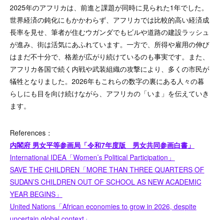
2025年のアフリカは、前進と課題が同時に見られた1年でした。
世界経済の鈍化にもかかわらず、アフリカでは比較的高い経済成
長率を見せ、筆者が住むウガンダでもビルや道路の建設ラッシュ
が進み、街は活気にあふれています。一方で、所得や雇用の伸び
はまだ不十分で、格差が広がり続けているのも事実です。また、
アフリカ各国で続く内戦や武装組織の攻撃により、多くの市民が
犠牲となりました。2026年もこれらの数字の裏にある人々の暮
らしにも目を向け続けながら、アフリカの「いま」を伝えていき
ます。
References：
内閣府 男女平等参画局「令和7年度版 男女共同参画白書」
International IDEA「Women’s Political Participation」
SAVE THE CHILDREN「MORE THAN THREE QUARTERS OF
SUDAN’S CHILDREN OUT OF SCHOOL AS NEW ACADEMIC
YEAR BEGINS」
United Nations「African economies to grow in 2026, despite
uncertain global context」