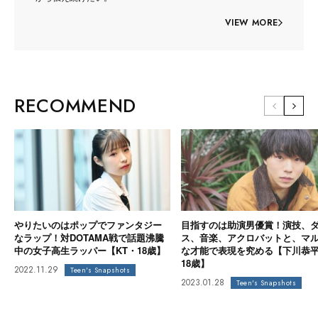
VIEW MORE
RECOMMEND
やりたいのはポップでファンタジー
目指すのは助演男優賞！演技、
なラップ！対DOTAMA戦で話題沸騰
ス、音楽、アクロバットと、マ
中の女子高生ラッパー【KT・18歳】
な才能で表現を究める【下川恭
18歳】
2022.11.29
Teen's Snapshots
2023.01.28
Teen's Snapshots