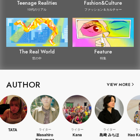
Teenage Realities
Fashion&Culture
10代のリアル
ファッション＆カルチャー
The Real World
Feature
世の中
特集
AUTHOR
VIEW MORE
ATA
ライター
ライター
ライター
ライター
Masahiro
Kana
島﨑 みちほ
Hao Kanaya
Nakamura