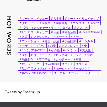
HOT WORDS
#
ソーシャルイシュー
#
大学生
#
アート・クリエイティブ
#
グローバル
#
高校生
#
環境問題
#
エンタメ
#
Steenz
#
10代
#
カルチャー・ライフスタイル
#
アフリカ
#
ビジネス・キャリア
#
音楽
#
社会活動
#
SteenzAbroad
#
教育
#
ファッション・ビューティ
#
アート
#
ファッション
#
社会・政治
#
学生団体
#
エシカル
#
デザイン
#
学び
#
起業
#
テクノロジー
#
食
#
10代リアルVOICE
#
その他
#
イベント
#
美大生
#
美容
#
コミュニティ
#
ビジネス
#
アジア
#
北米
#
映像制作
#
専門学生
#
カルチャー
#
写真
#
性・ジェンダー
#
人権問題
#
バンド
#
ダンス
#
私の卒業プロジェクト
#
ヨーロッパ
#
ヘルスケア
#
あの人に聞く私の10代
#
子ども
#
パフォーミングアーツ
Tweets by Steenz_jp