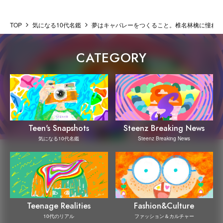
TOP
気になる10代名鑑
夢はキャバレーをつくること。椎名林檎に憧れて、
CATEGORY
Steenz Breaking News
Teen's Snapshots
Steenz Breaking News
気になる10代名鑑
Teenage Realities
Fashion&Culture
10代のリアル
ファッション＆カルチャー