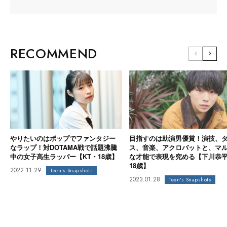
RECOMMEND
やりたいのはポップでファンタジー
目指すのは助演男優賞！演技、
なラップ！対DOTAMA戦で話題沸騰
ス、音楽、アクロバットと、マ
中の女子高生ラッパー【KT・18歳】
な才能で表現を究める【下川恭
18歳】
2022.11.29
Teen's Snapshots
2023.01.28
Teen's Snapshots