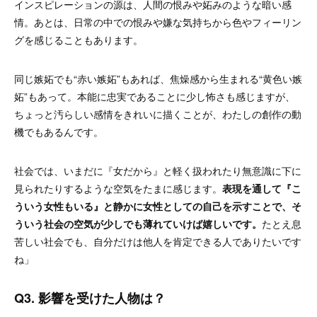
インスピレーションの源は、人間の恨みや妬みのような暗い感
情。あとは、日常の中での恨みや嫌な気持ちから色やフィーリン
グを感じることもあります。
同じ嫉妬でも“赤い嫉妬”もあれば、焦燥感から生まれる“黄色い嫉
妬”もあって。本能に忠実であることに少し怖さも感じますが、
ちょっと汚らしい感情をきれいに描くことが、わたしの創作の動
機でもあるんです。
社会では、いまだに『女だから』と軽く扱われたり無意識に下に
見られたりするような空気をたまに感じます。
表現を通して『こ
ういう女性もいる』と静かに女性としての自己を示すことで、そ
ういう社会の空気が少しでも薄れていけば嬉しいです。
たとえ息
苦しい社会でも、自分だけは他人を肯定できる人でありたいです
ね
」
Q3. 影響を受けた人物は？