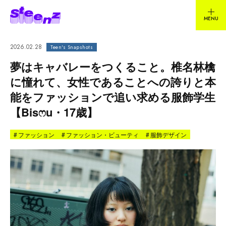
2026.02.28
Teen's Snapshots
夢はキャバレーをつくること。椎名林檎
に憧れて、女性であることへの誇りと本
能をファッションで追い求める服飾学生
【Bisෆ‪u・17歳】
#
ファッション
#
ファッション・ビューティ
#
服飾デザイン