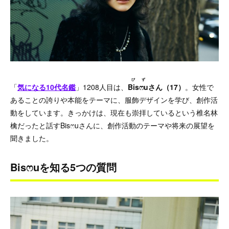
びず
「
気になる10代名鑑
」1208人目は、
Bisෆ‪u
さん（17）
。女性で
あることの誇りや本能をテーマに、服飾デザインを学び、創作活
動をしています。きっかけは、現在も崇拝しているという椎名林
檎だったと話すBisෆ‪uさんに、創作活動のテーマや将来の展望を
聞きました。
Bisෆ‪uを知る5つの質問