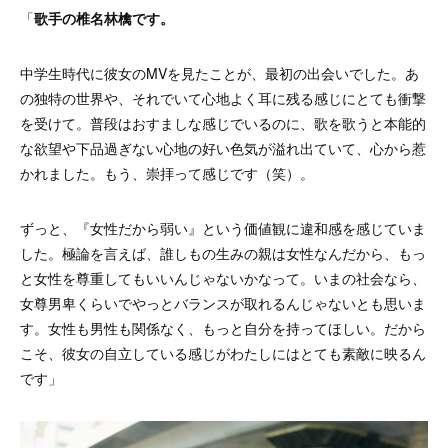
「
歌手の椎名林檎です。
中学生時代に彼女のMVを見たことが、最初の出会いでした。あ
の独特の世界や、それでいて心地よく耳に残る感じにとても衝撃
を受けて。普段はおすましな感じでいるのに、歌を歌うと本能的
な欲望や
下品過ぎない心地の好い色気が溢れ出ていて
、心から惹
かれました。もう、崇拝って感じです（笑）。
ずっと、『女性だから弱い』という価値観に違和感を感じていま
した。極論を言えば、誰しもの生みの親は女性なんだから、もっ
と女性を尊重してもいいんじゃないかなって。いまの社会なら、
女尊男卑くらいでやっとバランスが取れるんじゃないとも思いま
す。女性も男性も関係なく、もっと自分を持ってほしい。だから
こそ、彼女の自立している感じがわたしにはとても素敵に映るん
です」