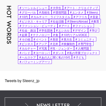
HOT WORDS
#
ソーシャルイシュー
#
大学生
#
アート・クリエイティブ
#
グローバル
#
高校生
#
環境問題
#
エンタメ
#
Steenz
#
10代
#
カルチャー・ライフスタイル
#
アフリカ
#
音楽
#
ビジネス・キャリア
#
社会活動
#
SteenzAbroad
#
教育
#
ファッション・ビューティ
#
アート
#
ファッション
#
社会・政治
#
学生団体
#
エシカル
#
デザイン
#
学び
#
起業
#
テクノロジー
#
食
#
10代リアルVOICE
#
その他
#
イベント
#
美容
#
美大生
#
コミュニティ
#
ビジネス
#
アジア
#
北米
#
映像制作
#
専門学生
#
カルチャー
#
写真
#
性・ジェンダー
#
人権問題
#
バンド
#
ヨーロッパ
#
ダンス
#
私の卒業プロジェクト
#
ヘルスケア
#
あの人に聞く私の10代
#
子ども
#
パフォーミングアーツ
Tweets by Steenz_jp
NEWS LETTER