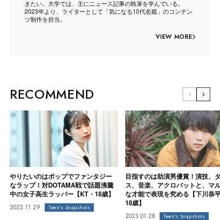
きたい。大学では、主にニュース記事の執筆を学んでいる。
2023年より、ライターとして「気になる10代名鑑」のコンテン
ツ制作を担当。
VIEW MORE
RECOMMEND
やりたいのはポップでファンタジー
目指すのは助演男優賞！演技、
なラップ！対DOTAMA戦で話題沸騰
ス、音楽、アクロバットと、マ
中の女子高生ラッパー【KT・18歳】
な才能で表現を究める【下川恭
18歳】
2022.11.29
Teen's Snapshots
2023.01.28
Teen's Snapshots