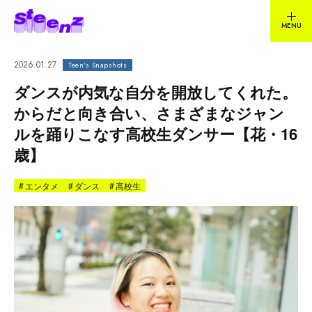
2026.01.27
Teen's Snapshots
ダンスが内気な自分を開放してくれた。
からだと向き合い、さまざまなジャン
ルを踊りこなす高校生ダンサー【花・16
歳】
#
エンタメ
#
ダンス
#
高校生