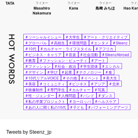
ライター
ライター
ライター
ライター
Masahiro
Kana
島﨑 みちほ
Hao Kanayama
Nakamura
HOT WORDS
#
ソーシャルイシュー
#
大学生
#
アート・クリエイティブ
#
グローバル
#
高校生
#
環境問題
#
エンタメ
#
Steenz
#
10代
#
カルチャー・ライフスタイル
#
アフリカ
#
ビジネス・キャリア
#
音楽
#
社会活動
#
SteenzAbroad
#
教育
#
ファッション・ビューティ
#
アート
#
ファッション
#
社会・政治
#
学生団体
#
エシカル
#
デザイン
#
学び
#
起業
#
テクノロジー
#
食
#
10代リアルVOICE
#
その他
#
イベント
#
美大生
#
美容
#
コミュニティ
#
ビジネス
#
アジア
#
北米
#
映像制作
#
専門学生
#
カルチャー
#
写真
#
性・ジェンダー
#
人権問題
#
バンド
#
ダンス
#
私の卒業プロジェクト
#
ヨーロッパ
#
ヘルスケア
#
あの人に聞く私の10代
#
子ども
#
パフォーミングアーツ
Tweets by Steenz_jp