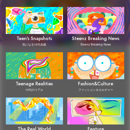
Steenz Breaking News
Teen's Snapshots
Steenz Breaking News
気になる10代名鑑
Teenage Realities
Fashion&Culture
10代のリアル
ファッション＆カルチャー
The Real World
Feature