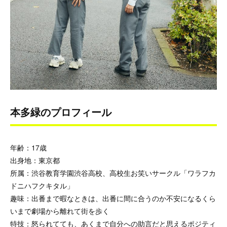
本多緑のプロフィール
年齢：17歳
出身地：東京都
所属：
渋谷教育学園渋谷高校、高校生お笑いサークル「ワラフカ
ドニハフクキタル」
趣味：
出番まで暇なときは、出番に間に合うのか不安になるくら
いまで劇場から離れて街を歩く
特技：
怒られてても、あくまで自分への助言だと思えるポジティ