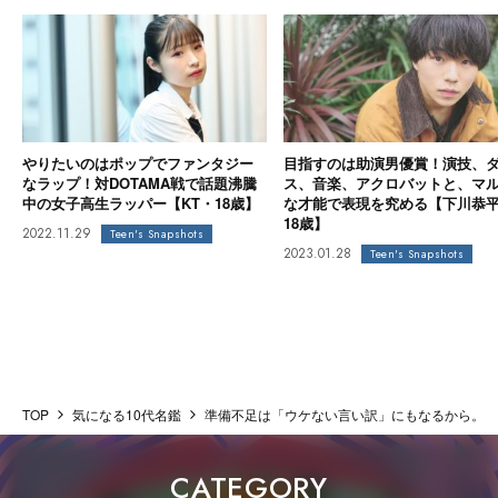
やりたいのはポップでファンタジー
目指すのは助演男優賞！演技、
なラップ！対DOTAMA戦で話題沸騰
ス、音楽、アクロバットと、マ
中の女子高生ラッパー【KT・18歳】
な才能で表現を究める【下川恭
18歳】
2022.11.29
Teen's Snapshots
2023.01.28
Teen's Snapshots
TOP
気になる10代名鑑
準備不足は「ウケない言い訳」にもなるから。高
CATEGORY