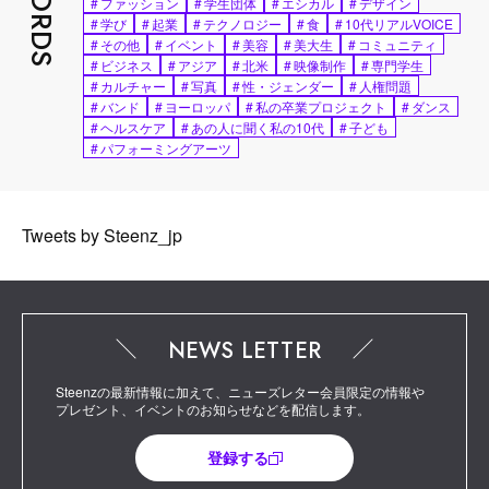
#
ファッション
#
学生団体
#
エシカル
#
デザイン
#
学び
#
起業
#
テクノロジー
#
食
#
10代リアルVOICE
#
その他
#
イベント
#
美容
#
美大生
#
コミュニティ
#
ビジネス
#
アジア
#
北米
#
映像制作
#
専門学生
#
カルチャー
#
写真
#
性・ジェンダー
#
人権問題
#
バンド
#
ヨーロッパ
#
私の卒業プロジェクト
#
ダンス
#
ヘルスケア
#
あの人に聞く私の10代
#
子ども
#
パフォーミングアーツ
Tweets by Steenz_jp
NEWS LETTER
Steenzの最新情報に加えて、ニューズレター会員限定の情報や
プレゼント、イベントのお知らせなどを配信します。
登録する