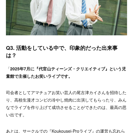
Q3. 活動をしている中で、印象的だった出来事
は？
「
2025年7月に『代官山ティーンズ・クリエイティブ』という児
童館で主催したお笑いライブです。
司会者としてアマチュアお笑い芸人の
尾古津カイ
さんを招待した
り、高校生漫才コンビの冷やし焼肉に出演してもらったり、みん
なでライブを作り上げて成功させることができたのは、最高の思
い出です。
あとは、サークルでの『Koukousei-Proライブ』の運営も忘れら