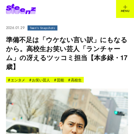
2026.01.29
Teen's Snapshots
準備不足は「ウケない言い訳」にもなる
から。高校生お笑い芸人「ランチャー
ム」の冴えるツッコミ担当【本多緑・17
歳】
#
エンタメ
#
お笑い芸人
#
芸能
#
高校生