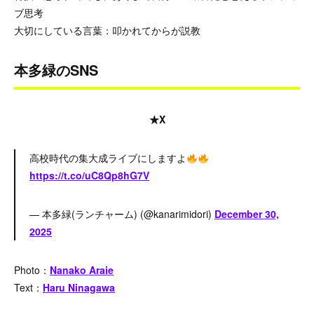
ブ思考
大切にしている言葉：
叩かれてからが説教
本多緑のSNS
★X
高校時代の集大成ライブにしますよ
https://t.co/uC8Qp8hG7V
— 本多緑(ランチャーム) (@kanarimidori)
December 30,
2025
Photo：
Nanako Araie
Text：
Haru Ninagawa