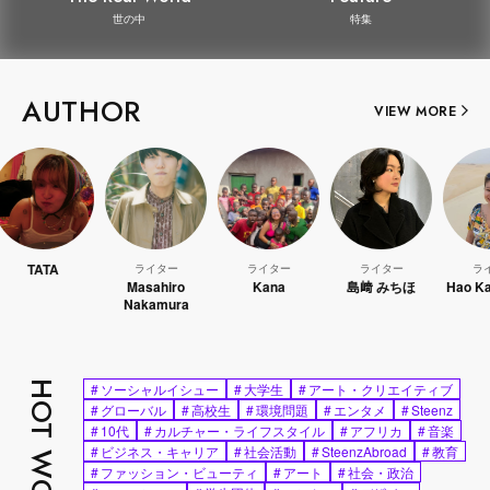
世の中
特集
AUTHOR
VIEW MORE
TA
ライター
ライター
ライター
ライター
Masahiro
Kana
島﨑 みちほ
Hao Kanayam
Nakamura
HOT WORDS
#
ソーシャルイシュー
#
大学生
#
アート・クリエイティブ
#
グローバル
#
高校生
#
環境問題
#
エンタメ
#
Steenz
#
10代
#
カルチャー・ライフスタイル
#
アフリカ
#
音楽
#
ビジネス・キャリア
#
社会活動
#
SteenzAbroad
#
教育
#
ファッション・ビューティ
#
アート
#
社会・政治