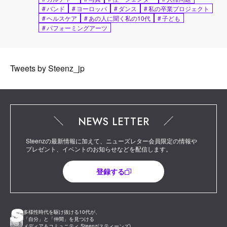
#
バンド
#
ヨーロッパ
#
ダンス
#
私の卒業プロジェクト
#
ヘルスケア
#
あの人に聞く私の10代
#
子ども
#
パフォーミングアーツ
Tweets by Steenz_jp
NEWS LETTER
Steenzの最新情報に加えて、ニューズレター会員限定の情報や
プレゼント、イベントのお知らせなどを配信します。
登録する
多様性時代を駆け抜ける10代が、
「自分」と「仲間」を見つける
メディア＆コミュニティ Steenz(スティーンズ)