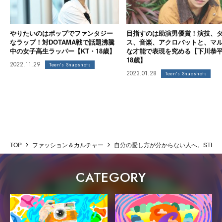
やりたいのはポップでファンタジー
目指すのは助演男優賞！演技、
なラップ！対DOTAMA戦で話題沸騰
ス、音楽、アクロバットと、マ
中の女子高生ラッパー【KT・18歳】
な才能で表現を究める【下川恭
18歳】
2022.11.29
Teen's Snapshots
2023.01.28
Teen's Snapshots
TOP
ファッション＆カルチャー
自分の愛し方が分からない人へ。STEE
CATEGORY