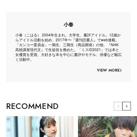
小春
小春（こはる） 2004年生まれ。大学生、書評アイドル。12歳か
らアイドル活動を始め、2017年〜『週刊読書人』でweb連載。
「カンコー委員会」一期生、三期生（商品開発）の他、『NHK
高校講座現代文』で生徒役を務めた。「ミスiD2021」では本と
女優賞を受賞。大好きな本を中心に書評やモデル、俳優など幅広
く活動中。
VIEW MORE
RECOMMEND