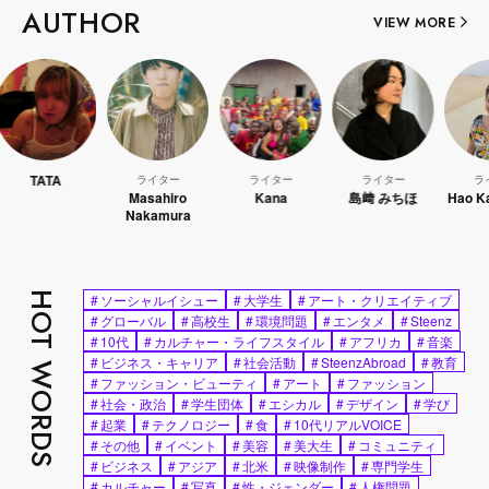
AUTHOR
VIEW MORE
ライター
ライター
ライター
ライター
Masahiro
Kana
島﨑 みちほ
Hao Kanayama
Nakamura
HOT WORDS
#
ソーシャルイシュー
#
大学生
#
アート・クリエイティブ
#
グローバル
#
高校生
#
環境問題
#
エンタメ
#
Steenz
#
10代
#
カルチャー・ライフスタイル
#
アフリカ
#
音楽
#
ビジネス・キャリア
#
社会活動
#
SteenzAbroad
#
教育
#
ファッション・ビューティ
#
アート
#
ファッション
#
社会・政治
#
学生団体
#
エシカル
#
デザイン
#
学び
#
起業
#
テクノロジー
#
食
#
10代リアルVOICE
#
その他
#
イベント
#
美容
#
美大生
#
コミュニティ
#
ビジネス
#
アジア
#
北米
#
映像制作
#
専門学生
#
カルチャー
#
写真
#
性・ジェンダー
#
人権問題