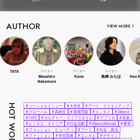
AUTHOR
VIEW MORE
TA
ライター
ライター
ライター
ライター
Masahiro
Kana
島﨑 みちほ
Hao Kanaya
Nakamura
HOT WORDS
#
ソーシャルイシュー
#
大学生
#
アート・クリエイティブ
#
グローバル
#
高校生
#
環境問題
#
エンタメ
#
Steenz
#
10代
#
カルチャー・ライフスタイル
#
アフリカ
#
音楽
#
ビジネス・キャリア
#
社会活動
#
SteenzAbroad
#
教育
#
ファッション・ビューティ
#
アート
#
社会・政治
#
ファッション
#
学生団体
#
エシカル
#
デザイン