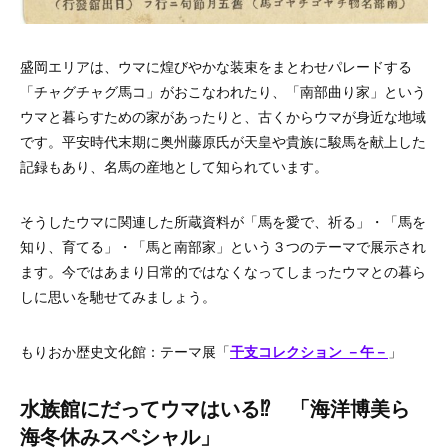
盛岡エリアは、ウマに煌びやかな装束をまとわせパレードする
「チャグチャグ馬コ」がおこなわれたり、「南部曲り家」という
ウマと暮らすための家があったりと、古くからウマが身近な地域
です。平安時代末期に奥州藤原氏が天皇や貴族に駿馬を献上した
記録もあり、名馬の産地として知られています。
そうしたウマに関連した所蔵資料が「馬を愛で、祈る」・「馬を
知り、育てる」・「馬と南部家」という３つのテーマで展示され
ます。今ではあまり日常的ではなくなってしまったウマとの暮ら
しに思いを馳せてみましょう。
もりおか歴史文化館：テーマ展「
干支コレクション －午－
」
水族館にだってウマはいる⁉︎ 「海洋博美ら
海冬休みスペシャル」