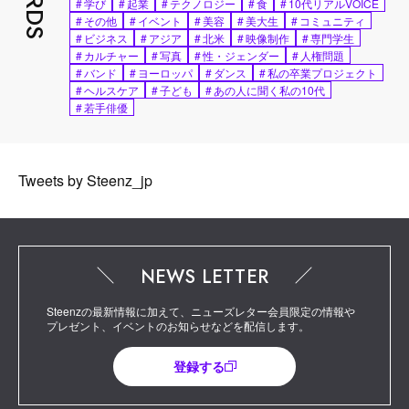
#
学び
#
起業
#
テクノロジー
#
食
#
10代リアルVOICE
#
その他
#
イベント
#
美容
#
美大生
#
コミュニティ
#
ビジネス
#
アジア
#
北米
#
映像制作
#
専門学生
#
カルチャー
#
写真
#
性・ジェンダー
#
人権問題
#
バンド
#
ヨーロッパ
#
ダンス
#
私の卒業プロジェクト
#
ヘルスケア
#
子ども
#
あの人に聞く私の10代
#
若手俳優
Tweets by Steenz_jp
NEWS LETTER
Steenzの最新情報に加えて、ニューズレター会員限定の情報や
プレゼント、イベントのお知らせなどを配信します。
登録する