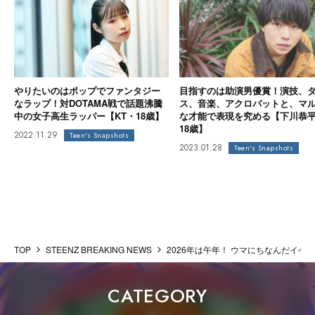
やりたいのはポップでファンタジー
目指すのは助演男優賞！演技、
なラップ！対DOTAMA戦で話題沸騰
ス、音楽、アクロバットと、マ
中の女子高生ラッパー【KT・18歳】
な才能で表現を究める【下川恭
18歳】
2022.11.29
Teen's Snapshots
2023.01.28
Teen's Snapshots
TOP
STEENZ BREAKING NEWS
2026年は午年！ ウマにちなんだイベント
CATEGORY