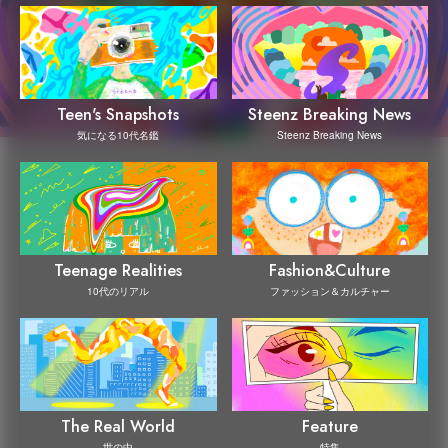
Steenz Breaking News
Teen's Snapshots
Steenz Breaking News
気になる10代名鑑
Teenage Realities
Fashion&Culture
10代のリアル
ファッション＆カルチャー
The Real World
Feature
世の中
特集