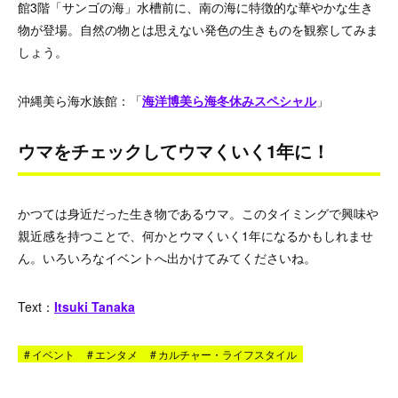
館3階「サンゴの海」水槽前に、南の海に特徴的な華やかな生き
物が登場。自然の物とは思えない発色の生きものを観察してみま
しょう。
沖縄美ら海水族館：「
海洋博美ら海冬休みスペシャル
」
ウマをチェックしてウマくいく1年に！
かつては身近だった生き物であるウマ。このタイミングで興味や
親近感を持つことで、何かとウマくいく1年になるかもしれませ
ん。いろいろなイベントへ出かけてみてくださいね。
Text：
Itsuki Tanaka
#
イベント
#
エンタメ
#
カルチャー・ライフスタイル