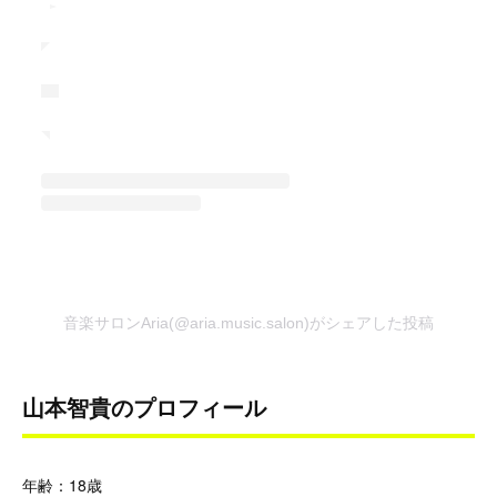
音楽サロンAria(@aria.music.salon)がシェアした投稿
山本智貴
のプロフィール
年齢：18歳