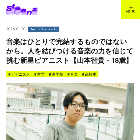
2026.01.30
Teen's Snapshots
音楽はひとりで完結するものではない
から。人を結びつける音楽の力を信じて
挑む新星ピアニスト【山本智貴・18歳】
#
ピアニスト
#
留学
#
進学校
#
音楽
#
高校生