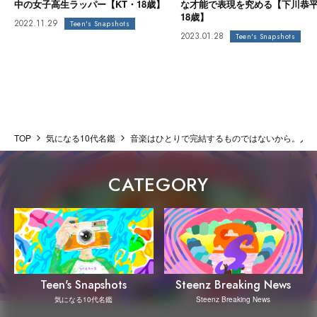
中の女子高生ラッパー【KT・18歳】
な才能で表現を究める【下川恭
18歳】
2022.11.29
Teen's Snapshots
2023.01.28
Teen's Snapshots
TOP
気になる10代名鑑
音楽はひとりで完結するものではないから。人を
CATEGORY
Steenz Breaking News
Teen's Snapshots
Steenz Breaking News
気になる10代名鑑