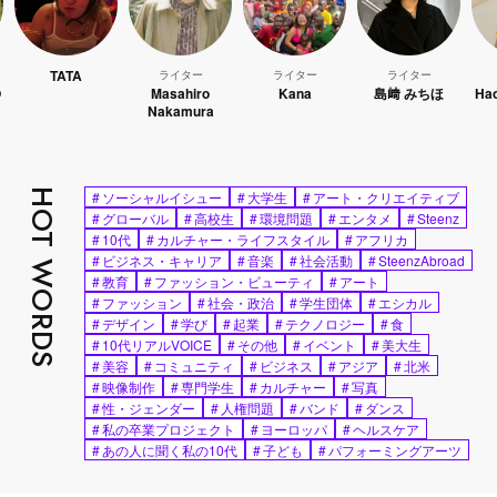
TATA
ライター
ライター
ライター
ライター
Masahiro
Kana
島﨑 みちほ
Hao Kanay
Nakamura
HOT WORDS
#
ソーシャルイシュー
#
大学生
#
アート・クリエイティブ
#
グローバル
#
高校生
#
環境問題
#
エンタメ
#
Steenz
#
10代
#
カルチャー・ライフスタイル
#
アフリカ
#
ビジネス・キャリア
#
音楽
#
社会活動
#
SteenzAbroad
#
教育
#
ファッション・ビューティ
#
アート
#
ファッション
#
社会・政治
#
学生団体
#
エシカル
#
デザイン
#
学び
#
起業
#
テクノロジー
#
食
#
10代リアルVOICE
#
その他
#
イベント
#
美大生
#
美容
#
コミュニティ
#
ビジネス
#
アジア
#
北米
#
映像制作
#
専門学生
#
カルチャー
#
写真
#
性・ジェンダー
#
人権問題
#
バンド
#
ダンス
#
私の卒業プロジェクト
#
ヨーロッパ
#
ヘルスケア
#
あの人に聞く私の10代
#
子ども
#
パフォーミングアーツ