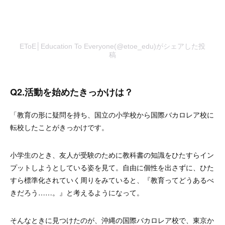
EToE│Education To Everyone(@etoe_edu)がシェアした投
稿
Q2.活動を始めたきっかけは？
「教育の形に疑問を持ち、国立の小学校から国際バカロレア校に
転校したことがきっかけです。
小学生のとき、友人が受験のために教科書の知識をひたすらイン
プットしようとしている姿を見て。自由に個性を出さずに、ひた
すら標準化されていく周りをみていると、『教育ってどうあるべ
きだろう……。』と考えるようになって。
そんなときに見つけたのが、沖縄の国際バカロレア校で、東京か