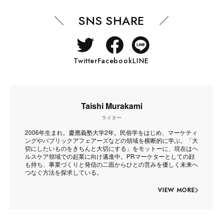
SNS SHARE
Twitter
Facebook
LINE
Taishi Murakami
ライター
2006年生まれ。慶應義塾大学2年。民俗学をはじめ、マーケティ
ングやパブリックアフェアーズなどの領域を横断的に学ぶ。「大
切にしたいものをきちんと大切にする」をモットーに、現在はヘ
ルスケア領域での起業に向け邁進中。PRマーケターとしての顔
も持ち、事業づくりと発信の二面からひとの営みを優しく未来へ
つなぐ方法を探求している。
VIEW MORE