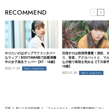
RECOMMEND
やりたいのはポップでファンタジー
目指すのは助演男優賞！演技、
なラップ！対DOTAMA戦で話題沸騰
ス、音楽、アクロバットと、マ
中の女子高生ラッパー【KT・18歳】
な才能で表現を究める【下川恭
18歳】
2022.11.29
Teen's Snapshots
2023.01.28
Teen's Snapshots
TOP
気になる10代名鑑
「フォートナイト」の空間で縄文時代について学