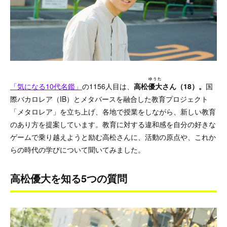
ゆうた
「気になる10代名鑑」
の1156人目は、
高松
優大
さん
（18）。
国
際バカロレア（IB）とメタバースを融合した教育プロジェクト
「メタロレア」
を立ち上げ、各地で授業をしながら、新しい教育
のあり方を提案しています。教育に対する違和感を自分の好きな
ゲームで乗り越えようと励む高松さんに、活動の原点や、これか
らの時代の学びについて聞いてみました。
高松優大を知る5つの質問