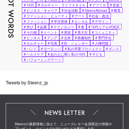
HOT WORDS
#
10代
#
カルチャー・ライフスタイル
#
アフリカ
#
音楽
#
ビジネス・キャリア
#
社会活動
#
SteenzAbroad
#
教育
#
ファッション・ビューティ
#
アート
#
社会・政治
#
ファッション
#
学生団体
#
エシカル
#
デザイン
#
学び
#
起業
#
テクノロジー
#
食
#
10代リアルVOICE
#
その他
#
イベント
#
美容
#
美大生
#
コミュニティ
#
ビジネス
#
アジア
#
北米
#
映像制作
#
専門学生
#
カルチャー
#
写真
#
性・ジェンダー
#
人権問題
#
バンド
#
ヨーロッパ
#
私の卒業プロジェクト
#
ダンス
#
ヘルスケア
#
あの人に聞く私の10代
#
子ども
#
パフォーミングアーツ
Tweets by Steenz_jp
NEWS LETTER
Steenzの最新情報に加えて、ニューズレター会員限定の情報や
プレゼント、イベントのお知らせなどを配信します。