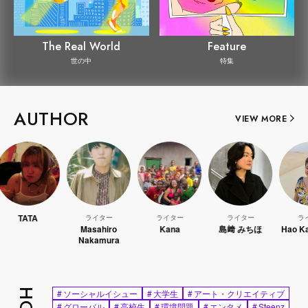
The Real World
Feature
世の中
特集
AUTHOR
VIEW MORE
ライター
ライター
ライター
ライター
Masahiro
Kana
島﨑 みちほ
Hao Kanayama
Nakamura
#
ソーシャルイシュー
#
大学生
#
アート・クリエイティブ
#
グローバル
#
高校生
#
環境問題
#
エンタメ
#
Steenz