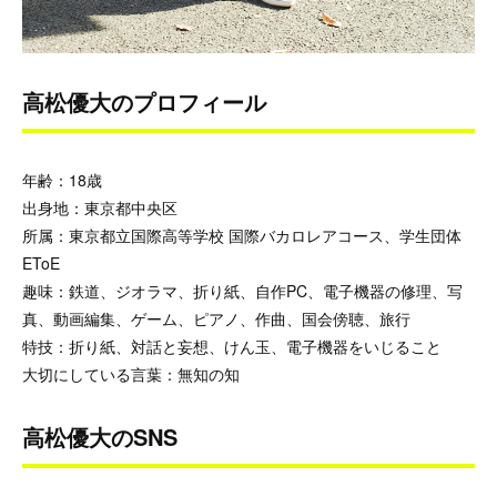
高松優大のプロフィール
年齢：18歳
出身地：東京都中央区
所属：東京都立国際高等学校 国際バカロレアコース、学生団体
EToE
趣味：鉄道、ジオラマ、折り紙、自作PC、電子機器の修理、写
真、動画編集、ゲーム、ピアノ、作曲、国会傍聴、旅行
特技：折り紙、対話と妄想、けん玉、電子機器をいじること
大切にしている言葉：無知の知
高松優大のSNS