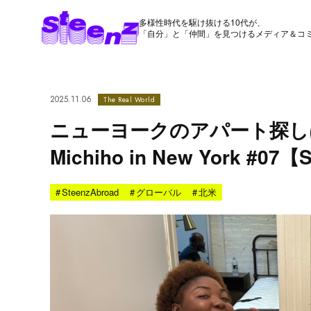
多様性時代を駆け抜ける10代が、
「自分」と「仲間」を見つけるメディア＆コ
2025.11.06
The Real World
ニューヨークのアパート探し
Michiho in New York #07【
#
SteenzAbroad
#
グローバル
#
北米