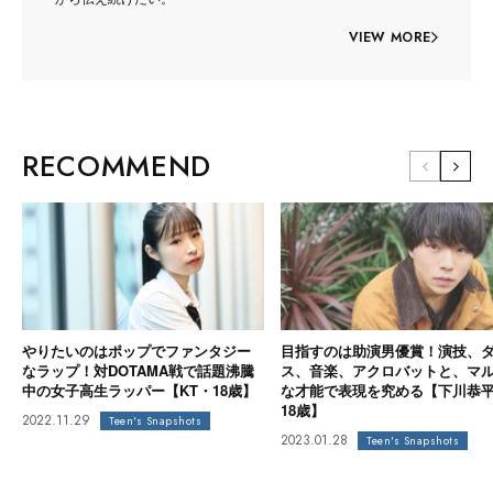
VIEW MORE
RECOMMEND
やりたいのはポップでファンタジー
目指すのは助演男優賞！演技、
なラップ！対DOTAMA戦で話題沸騰
ス、音楽、アクロバットと、マ
中の女子高生ラッパー【KT・18歳】
な才能で表現を究める【下川恭
18歳】
2022.11.29
Teen's Snapshots
2023.01.28
Teen's Snapshots