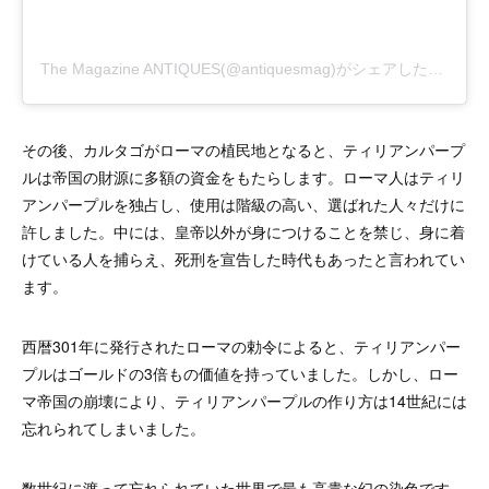
The Magazine ANTIQUES(@antiquesmag)がシェアした投稿
その後、カルタゴがローマの植民地となると、ティリアンパープ
ルは帝国の財源に多額の資金をもたらします。ローマ人はティリ
アンパープルを独占し、使用は階級の高い、選ばれた人々だけに
許しました。中には、皇帝以外が身につけることを禁じ、身に着
けている人を捕らえ、死刑を宣告した時代もあったと言われてい
ます。
西暦301年に発行されたローマの勅令によると、ティリアンパー
プルはゴールドの3倍もの価値を持っていました。しかし、ロー
マ帝国の崩壊により、ティリアンパープルの作り方は14世紀には
忘れられてしまいました。
数世紀に渡って忘れられていた世界で最も高貴な幻の染色です