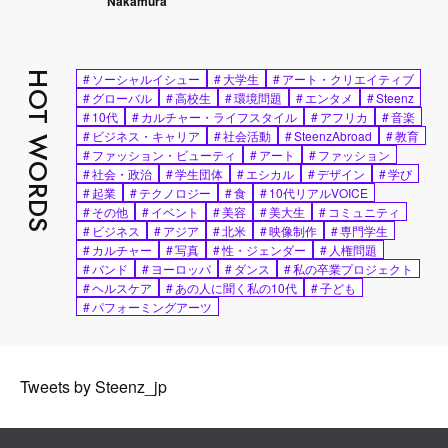
Nakamura
HOT WORDS
#
ソーシャルイシュー
#
大学生
#
アート・クリエイティブ
#
グローバル
#
高校生
#
環境問題
#
エンタメ
#
Steenz
#
10代
#
カルチャー・ライフスタイル
#
アフリカ
#
音楽
#
ビジネス・キャリア
#
社会活動
#
SteenzAbroad
#
教育
#
ファッション・ビューティ
#
アート
#
ファッション
#
社会・政治
#
学生団体
#
エシカル
#
デザイン
#
学び
#
起業
#
テクノロジー
#
食
#
10代リアルVOICE
#
その他
#
イベント
#
美容
#
美大生
#
コミュニティ
#
ビジネス
#
アジア
#
北米
#
映像制作
#
専門学生
#
カルチャー
#
写真
#
性・ジェンダー
#
人権問題
#
バンド
#
ヨーロッパ
#
ダンス
#
私の卒業プロジェクト
#
ヘルスケア
#
あの人に聞く私の10代
#
子ども
#
パフォーミングアーツ
Tweets by Steenz_jp