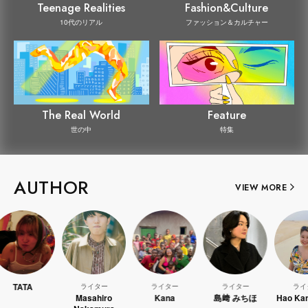
Teenage Realities
Fashion&Culture
10代のリアル
ファッション＆カルチャー
The Real World
Feature
世の中
特集
AUTHOR
VIEW MORE
A
ライター
ライター
ライター
ライター
Masahiro
Kana
島﨑 みちほ
Hao Kanayama