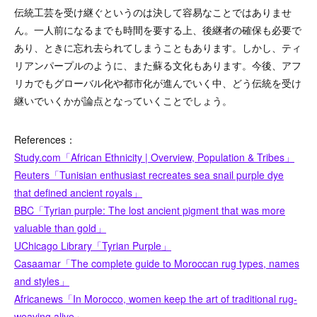
伝統工芸を受け継ぐというのは決して容易なことではありませ
ん。一人前になるまでも時間を要する上、後継者の確保も必要で
あり、ときに忘れ去られてしまうこともあります。しかし、ティ
リアンパープルのように、また蘇る文化もあります。今後、アフ
リカでもグローバル化や都市化が進んでいく中、どう伝統を受け
継いでいくかが論点となっていくことでしょう。
References：
Study.com「African Ethnicity | Overview, Population & Tribes」
Reuters「Tunisian enthusiast recreates sea snail purple dye
that defined ancient royals」
BBC「Tyrian purple: The lost ancient pigment that was more
valuable than gold」
UChicago Library「Tyrian Purple」
Casaamar「The complete guide to Moroccan rug types, names
and styles」
Africanews「In Morocco, women keep the art of traditional rug-
weaving alive」