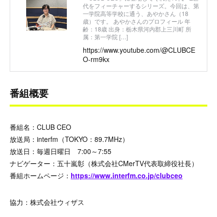
代をフィーチャーするシリーズ。今回は、第
一学院高等学校に通う、あやかさん（18
歳）です。 あやかさんのプロフィール 年
齢：18歳 出身：栃木県河内郡上三川町 所
属：第一学院 […]
https://www.youtube.com/@CLUBCE
O-rm9kx
番組概要
番組名：CLUB CEO
放送局：interfm（TOKYO：89.7MHz）
放送日：毎週日曜日 7:00～7:55
ナビゲーター：五十嵐彰（株式会社CMerTV代表取締役社長）
番組ホームページ：
https://www.interfm.co.jp/clubceo
協力：株式会社ウィザス