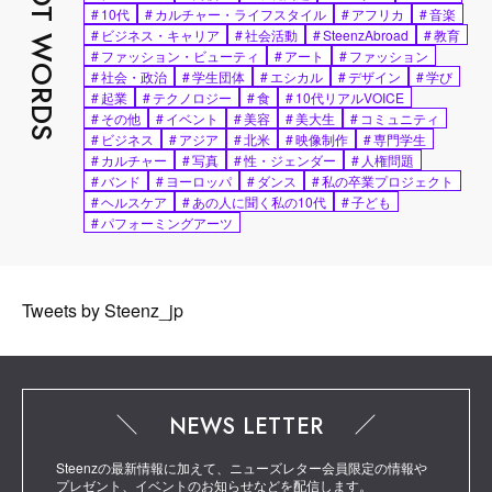
HOT WORDS
#
10代
#
カルチャー・ライフスタイル
#
アフリカ
#
音楽
#
ビジネス・キャリア
#
社会活動
#
SteenzAbroad
#
教育
#
ファッション・ビューティ
#
アート
#
ファッション
#
社会・政治
#
学生団体
#
エシカル
#
デザイン
#
学び
#
起業
#
テクノロジー
#
食
#
10代リアルVOICE
#
その他
#
イベント
#
美容
#
美大生
#
コミュニティ
#
ビジネス
#
アジア
#
北米
#
映像制作
#
専門学生
#
カルチャー
#
写真
#
性・ジェンダー
#
人権問題
#
バンド
#
ヨーロッパ
#
ダンス
#
私の卒業プロジェクト
#
ヘルスケア
#
あの人に聞く私の10代
#
子ども
#
パフォーミングアーツ
Tweets by Steenz_jp
NEWS LETTER
Steenzの最新情報に加えて、ニューズレター会員限定の情報や
プレゼント、イベントのお知らせなどを配信します。