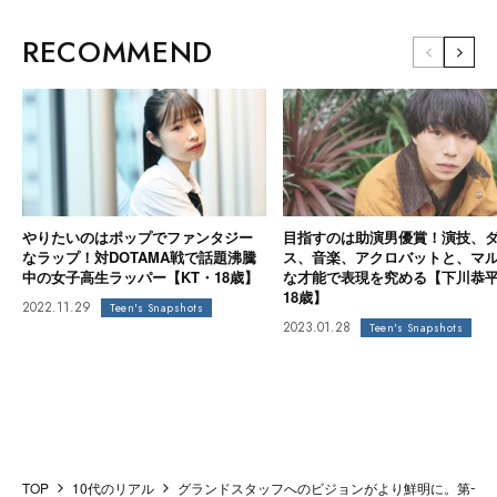
RECOMMEND
やりたいのはポップでファンタジー
目指すのは助演男優賞！演技、
なラップ！対DOTAMA戦で話題沸騰
ス、音楽、アクロバットと、マ
中の女子高生ラッパー【KT・18歳】
な才能で表現を究める【下川恭
18歳】
2022.11.29
Teen's Snapshots
2023.01.28
Teen's Snapshots
TOP
10代のリアル
グランドスタッフへのビジョンがより鮮明に。第一学院