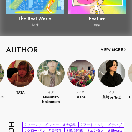
The Real World
Feature
世の中
特集
AUTHOR
VIEW MORE
TATA
ライター
ライター
ライター
ラ
Masahiro
Kana
島﨑 みちほ
Hao 
Nakamura
#
ソーシャルイシュー
#
大学生
#
アート・クリエイティブ
#
グローバル
#
高校生
#
環境問題
#
エンタメ
#
Steenz