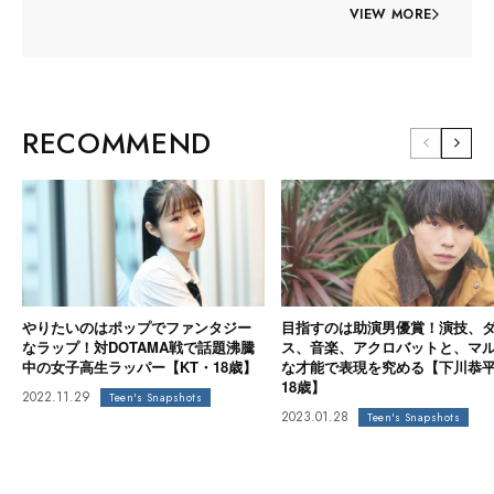
VIEW MORE
RECOMMEND
やりたいのはポップでファンタジー
目指すのは助演男優賞！演技、
なラップ！対DOTAMA戦で話題沸騰
ス、音楽、アクロバットと、マ
中の女子高生ラッパー【KT・18歳】
な才能で表現を究める【下川恭
18歳】
2022.11.29
Teen's Snapshots
2023.01.28
Teen's Snapshots