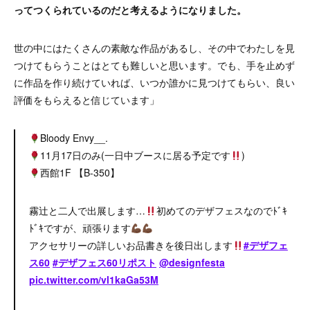
ってつくられているのだと考えるようになりました。
世の中にはたくさんの素敵な作品があるし、その中でわたしを見
つけてもらうことはとても難しいと思います。でも、手を止めず
に作品を作り続けていれば、いつか誰かに見つけてもらい、良い
評価をもらえると信じています」
Bloody Envy__.
11月17日のみ(一日中ブースに居る予定です
)
西館1F 【B-350】
霧辻と二人で出展します…
初めてのデザフェスなのでﾄﾞｷ
ﾄﾞｷですが、頑張ります
アクセサリーの詳しいお品書きを後日出します
#デザフェ
ス60
#デザフェス60リポスト
@designfesta
pic.twitter.com/vl1kaGa53M