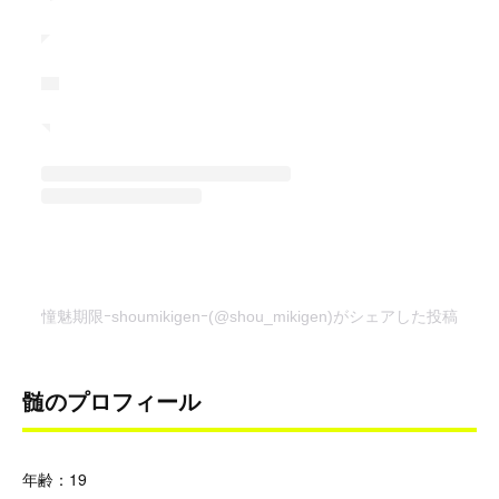
憧魅期限ｰshoumikigenｰ(@shou_mikigen)がシェアした投稿
髄のプロフィール
年齢：19