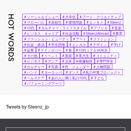
HOT WORDS
#
ソーシャルイシュー
#
大学生
#
アート・クリエイティブ
#
グローバル
#
高校生
#
環境問題
#
エンタメ
#
Steenz
#
10代
#
カルチャー・ライフスタイル
#
アフリカ
#
音楽
#
ビジネス・キャリア
#
社会活動
#
SteenzAbroad
#
教育
#
ファッション・ビューティ
#
アート
#
ファッション
#
社会・政治
#
学生団体
#
エシカル
#
デザイン
#
学び
#
起業
#
テクノロジー
#
食
#
10代リアルVOICE
#
その他
#
イベント
#
美容
#
美大生
#
コミュニティ
#
ビジネス
#
アジア
#
北米
#
映像制作
#
専門学生
#
カルチャー
#
写真
#
性・ジェンダー
#
人権問題
#
バンド
#
ヨーロッパ
#
ダンス
#
私の卒業プロジェクト
#
ヘルスケア
#
あの人に聞く私の10代
#
子ども
#
パフォーミングアーツ
Tweets by Steenz_jp