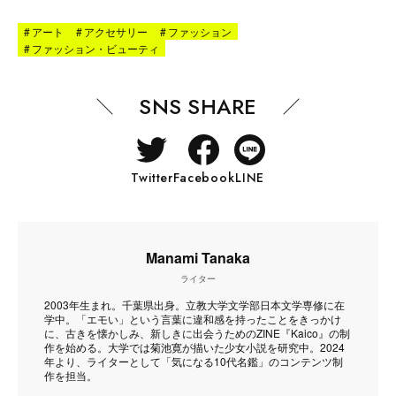
#
アート
#
アクセサリー
#
ファッション
#
ファッション・ビューティ
SNS SHARE
Twitter
Facebook
LINE
Manami Tanaka
ライター
2003年生まれ。千葉県出身。立教大学文学部日本文学専修に在
学中。「エモい」という言葉に違和感を持ったことをきっかけ
に、古きを懐かしみ、新しきに出会うためのZINE『Kaico』の制
作を始める。大学では菊池寛が描いた少女小説を研究中。2024
年より、ライターとして「気になる10代名鑑」のコンテンツ制
作を担当。