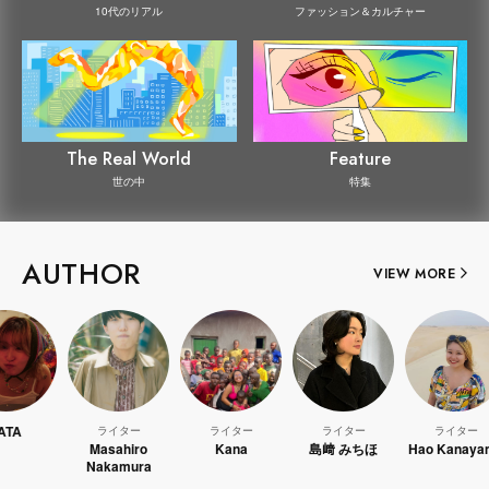
10代のリアル
ファッション＆カルチャー
The Real World
Feature
世の中
特集
AUTHOR
VIEW MORE
ライター
ライター
ライター
ライター
Masahiro
Kana
島﨑 みちほ
Hao Kanayama
Nakamura