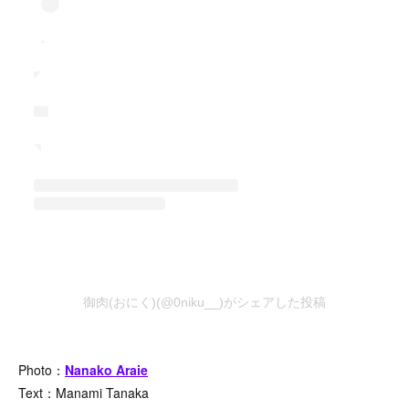
御肉(おにく)(@0niku__)がシェアした投稿
Photo：
Nanako Araie
Text：Manami Tanaka