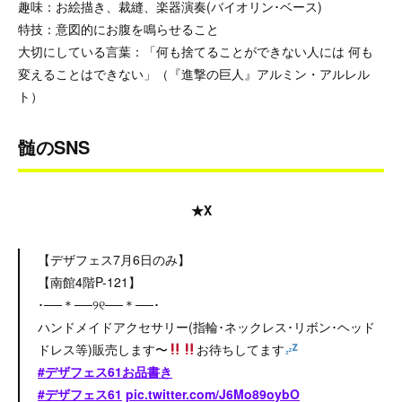
趣味：お絵描き、裁縫、楽器演奏(バイオリン･ベース)
特技：意図的にお腹を鳴らせること
大切にしている言葉：「何も捨てることができない人には 何も
変えることはできない」（『進撃の巨人』アルミン・アルレル
ト）
髄のSNS
★X
【デザフェス7月6日のみ】
【南館4階P-121】
･──＊──୨୧──＊──･
ハンドメイドアクセサリー(指輪･ネックレス･リボン･ヘッド
ドレス等)販売します〜
お待ちしてます
#デザフェス61お品書き
#デザフェス61
pic.twitter.com/J6Mo89oybO