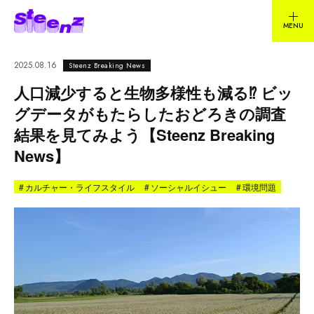
2025.08.16
Steenz Breaking News
人口減少すると生物多様性も減る⁉︎ ビッ
グデータがもたらしたおどろきの調査
結果を見てみよう【Steenz Breaking
News】
#
カルチャー・ライフスタイル
#
ソーシャルイシュー
#
環境問題