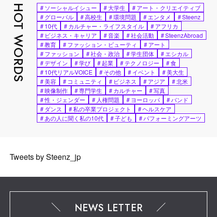
HOT WORDS
#
ソーシャルイシュー
#
大学生
#
アート・クリエイティブ
#
グローバル
#
高校生
#
環境問題
#
エンタメ
#
Steenz
#
10代
#
カルチャー・ライフスタイル
#
アフリカ
#
ビジネス・キャリア
#
音楽
#
社会活動
#
SteenzAbroad
#
教育
#
ファッション・ビューティ
#
アート
#
ファッション
#
社会・政治
#
学生団体
#
エシカル
#
デザイン
#
学び
#
起業
#
テクノロジー
#
食
#
10代リアルVOICE
#
その他
#
イベント
#
美大生
#
美容
#
コミュニティ
#
ビジネス
#
アジア
#
北米
#
映像制作
#
専門学生
#
カルチャー
#
写真
#
性・ジェンダー
#
人権問題
#
ヨーロッパ
#
バンド
#
ダンス
#
私の卒業プロジェクト
#
ヘルスケア
#
あの人に聞く私の10代
#
子ども
#
パフォーミングアーツ
Tweets by Steenz_jp
NEWS LETTER