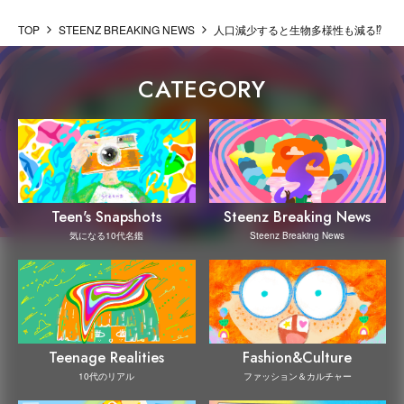
TOP
STEENZ BREAKING NEWS
人口減少すると生物多様性も減る⁉︎ ビッ
CATEGORY
Steenz Breaking News
Teen's Snapshots
Steenz Breaking News
気になる10代名鑑
Teenage Realities
Fashion&Culture
10代のリアル
ファッション＆カルチャー