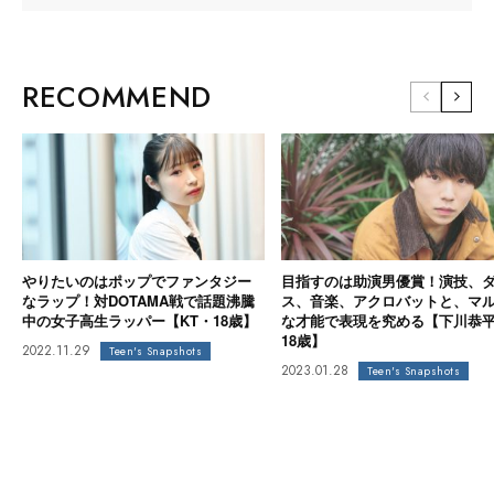
RECOMMEND
やりたいのはポップでファンタジー
目指すのは助演男優賞！演技、
なラップ！対DOTAMA戦で話題沸騰
ス、音楽、アクロバットと、マ
中の女子高生ラッパー【KT・18歳】
な才能で表現を究める【下川恭
18歳】
2022.11.29
Teen's Snapshots
2023.01.28
Teen's Snapshots