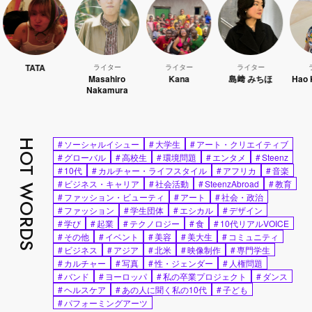
TA
ライター
ライター
ライター
ライター
Masahiro
Kana
島﨑 みちほ
Hao Kanaya
Nakamura
HOT WORDS
#
ソーシャルイシュー
#
大学生
#
アート・クリエイティブ
#
グローバル
#
高校生
#
環境問題
#
エンタメ
#
Steenz
#
10代
#
カルチャー・ライフスタイル
#
アフリカ
#
音楽
#
ビジネス・キャリア
#
社会活動
#
SteenzAbroad
#
教育
#
ファッション・ビューティ
#
アート
#
社会・政治
#
ファッション
#
学生団体
#
エシカル
#
デザイン
#
学び
#
起業
#
テクノロジー
#
食
#
10代リアルVOICE
#
その他
#
イベント
#
美容
#
美大生
#
コミュニティ
#
ビジネス
#
アジア
#
北米
#
映像制作
#
専門学生
#
カルチャー
#
写真
#
性・ジェンダー
#
人権問題
#
バンド
#
ヨーロッパ
#
私の卒業プロジェクト
#
ダンス
#
ヘルスケア
#
あの人に聞く私の10代
#
子ども
#
パフォーミングアーツ