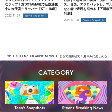
なラップ！対DOTAMA戦で話題沸騰
ス、音楽、アクロバットと、マ
中の女子高生ラッパー【KT・18歳】
な才能で表現を究める【下川恭
18歳】
2022.11.29
Teen's Snapshots
2023.01.28
Teen's Snapshots
TOP
STEENZ BREAKING NEWS
まるで自由研究！夏休みに楽しめるクラフトや
CATEGORY
Steenz Breaking News
Teen's Snapshots