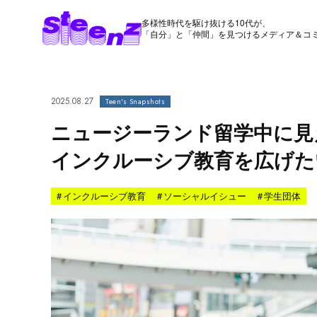
多様性時代を駆け抜ける10代が、
「自分」と「仲間」を見つけるメディア＆コ
2025.08.27
Teen's Snapshots
ニュージーランド留学中に見
インクルーシブ教育を広げた
#
インクルーシブ教育
#
ソーシャルイシュー
#
学生団体