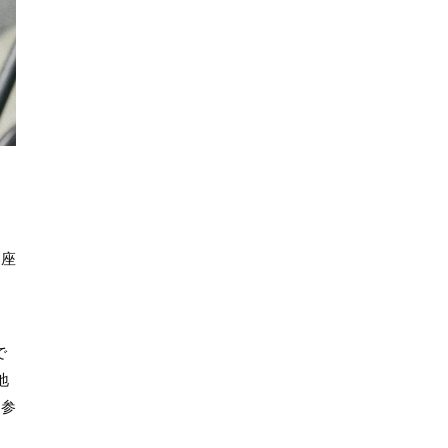
、座
で
地
に参