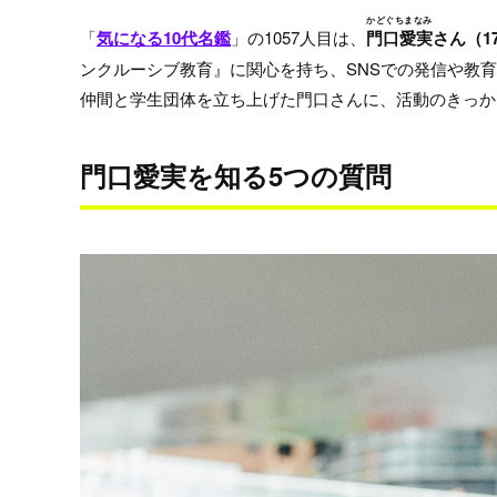
かどぐちまなみ
「
気になる10代名鑑
」の1057人目は、
門口愛実
さん（1
ンクルーシブ教育』に関心を持ち、SNSでの発信や教
仲間と学生団体を立ち上げた門口さんに、活動のきっか
門口愛実を知る5つの質問