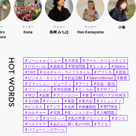
小春
ライター
ライター
ライター
Kana
島﨑 みちほ
Hao Kanayama
WATA
HOT WORDS
#
ソーシャルイシュー
#
大学生
#
アート・クリエイティブ
#
グローバル
#
高校生
#
環境問題
#
エンタメ
#
Steenz
#
10代
#
カルチャー・ライフスタイル
#
アフリカ
#
音楽
#
ビジネス・キャリア
#
社会活動
#
SteenzAbroad
#
教育
#
ファッション・ビューティ
#
アート
#
社会・政治
#
ファッション
#
学生団体
#
エシカル
#
デザイン
#
学び
#
起業
#
テクノロジー
#
食
#
10代リアルVOICE
#
その他
#
イベント
#
美容
#
美大生
#
コミュニティ
#
ビジネス
#
アジア
#
北米
#
映像制作
#
専門学生
#
カルチャー
#
写真
#
性・ジェンダー
#
人権問題
#
バンド
#
ヨーロッパ
#
私の卒業プロジェクト
#
ダンス
#
ヘルスケア
#
あの人に聞く私の10代
#
子ども
#
パフォーミングアーツ