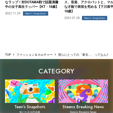
なラップ！対DOTAMA戦で話題沸騰
ス、音楽、アクロバットと、マ
中の女子高生ラッパー【KT・18歳】
な才能で表現を究める【下川恭
18歳】
2022.11.29
Teen's Snapshots
2023.01.28
Teen's Snapshots
TOP
ファッション＆カルチャー
僕らにとっての「東京」、ってなんだったっけ。 
CATEGORY
Steenz Breaking News
Teen's Snapshots
Steenz Breaking News
気になる10代名鑑