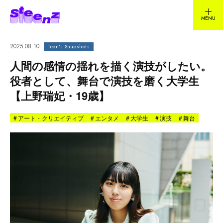
2025.08.10
Teen's Snapshots
人間の感情の揺れを描く演技がしたい。
役者として、舞台で演技を磨く大学生
【上野瑞妃・19歳】
#
アート・クリエイティブ
#
エンタメ
#
大学生
#
演技
#
舞台