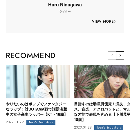
Haru Ninagawa
ライター
VIEW MORE
RECOMMEND
やりたいのはポップでファンタジー
目指すのは助演男優賞！演技、
なラップ！対DOTAMA戦で話題沸騰
ス、音楽、アクロバットと、マ
中の女子高生ラッパー【KT・18歳】
な才能で表現を究める【下川恭
18歳】
2022.11.29
Teen's Snapshots
2023.01.28
Teen's Snapshots