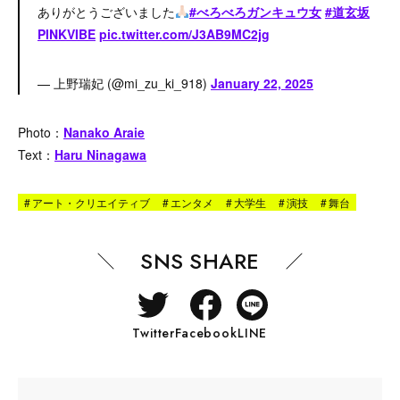
ありがとうございました
#べろべろガンキュウ女
#道玄坂
PINKVIBE
pic.twitter.com/J3AB9MC2jg
— 上野瑞妃 (@mi_zu_ki_918)
January 22, 2025
Photo：
Nanako Araie
Text：
Haru Ninagawa
#
アート・クリエイティブ
#
エンタメ
#
大学生
#
演技
#
舞台
SNS SHARE
Twitter
Facebook
LINE