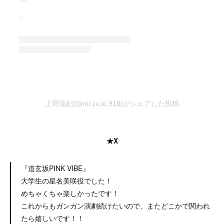
上野瑞妃(@mi.zu.ki.918)がシェアした投稿
★X
『道玄坂PINK VIBE』
大学生の星名美咲役でした！
めちゃくちゃ楽しかったです！
これからもガンガン演劇続けたいので、またどこかで関われ
たら嬉しいです！！