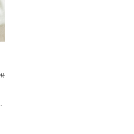
。
特
て。