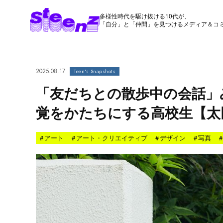
多様性時代を駆け抜ける10代が、
「自分」と「仲間」を見つけるメディア＆コ
2025.08.17
Teen's Snapshots
「友だちとの散歩中の会話」
覚をかたちにする高校生【太
#
アート
#
アート・クリエイティブ
#
デザイン
#
写真
#