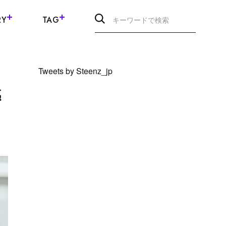
RY
TAG
Tweets by Steenz_jp
感