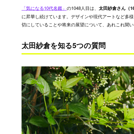
「気になる10代名鑑」
の1048人目は、
太田紗倉
さん（1
に昇華し続けています。デザインや現代アートなど多様
切にしていることや将来の展望について、あれこれ聞い
太田紗倉を知る5つの質問