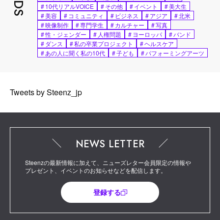
#
10代リアルVOICE
#
その他
#
イベント
#
美大生
#
美容
#
コミュニティ
#
ビジネス
#
アジア
#
北米
#
映像制作
#
専門学生
#
カルチャー
#
写真
#
性・ジェンダー
#
人権問題
#
ヨーロッパ
#
バンド
#
ダンス
#
私の卒業プロジェクト
#
ヘルスケア
#
あの人に聞く私の10代
#
子ども
#
パフォーミングアーツ
Tweets by Steenz_jp
NEWS LETTER
Steenzの最新情報に加えて、ニューズレター会員限定の情報や
プレゼント、イベントのお知らせなどを配信します。
登録する