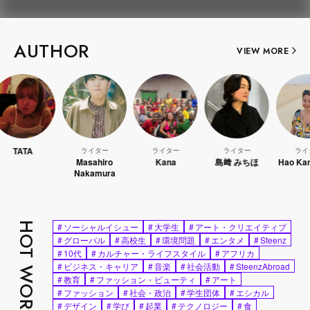
AUTHOR
VIEW MORE
ライター
ライター
ライター
ライター
Masahiro
Kana
島﨑 みちほ
Hao Kanayama
Nakamura
HOT WORDS
#
ソーシャルイシュー
#
大学生
#
アート・クリエイティブ
#
グローバル
#
高校生
#
環境問題
#
エンタメ
#
Steenz
#
10代
#
カルチャー・ライフスタイル
#
アフリカ
#
ビジネス・キャリア
#
音楽
#
社会活動
#
SteenzAbroad
#
教育
#
ファッション・ビューティ
#
アート
#
ファッション
#
社会・政治
#
学生団体
#
エシカル
#
デザイン
#
学び
#
起業
#
テクノロジー
#
食