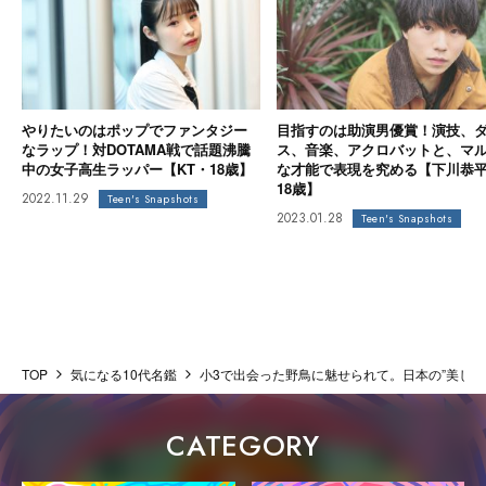
やりたいのはポップでファンタジー
目指すのは助演男優賞！演技、
なラップ！対DOTAMA戦で話題沸騰
ス、音楽、アクロバットと、マ
中の女子高生ラッパー【KT・18歳】
な才能で表現を究める【下川恭
18歳】
2022.11.29
Teen's Snapshots
2023.01.28
Teen's Snapshots
TOP
気になる10代名鑑
小3で出会った野鳥に魅せられて。日本の”美しい
CATEGORY