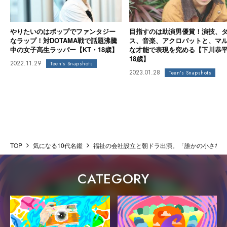
やりたいのはポップでファンタジー
目指すのは助演男優賞！演技、
なラップ！対DOTAMA戦で話題沸騰
ス、音楽、アクロバットと、マ
中の女子高生ラッパー【KT・18歳】
な才能で表現を究める【下川恭
18歳】
2022.11.29
Teen's Snapshots
2023.01.28
Teen's Snapshots
TOP
気になる10代名鑑
福祉の会社設立と朝ドラ出演。「誰かの小さな幸
CATEGORY