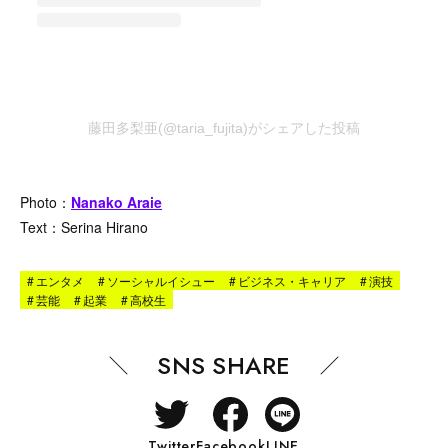
藤田多梨亜(@taria_fujita)がシェアした投稿
Photo：
Nanako Araie
Text：Serina Hirano
#
エンタメ
#
ソーシャルイシュー
#
ビジネス・キャリア
#
演技
#
芸能
#
起業
#
高校生
SNS SHARE
Twitter
Facebook
LINE