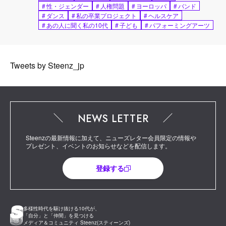
#
性・ジェンダー
#
人権問題
#
ヨーロッパ
#
バンド
#
ダンス
#
私の卒業プロジェクト
#
ヘルスケア
#
あの人に聞く私の10代
#
子ども
#
パフォーミングアーツ
Tweets by Steenz_jp
NEWS LETTER
Steenzの最新情報に加えて、ニューズレター会員限定の情報や
プレゼント、イベントのお知らせなどを配信します。
登録する
多様性時代を駆け抜ける10代が、
「自分」と「仲間」を見つける
メディア＆コミュニティ Steenz(スティーンズ)