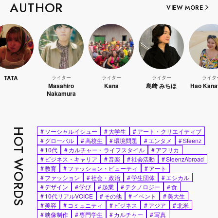
AUTHOR
VIEW MORE
ライター
ライター
ライター
ライター
Masahiro
Kana
島﨑 みちほ
Hao Kanayama
Nakamura
HOT WORDS
#
ソーシャルイシュー
#
大学生
#
アート・クリエイティブ
#
グローバル
#
高校生
#
環境問題
#
エンタメ
#
Steenz
#
10代
#
カルチャー・ライフスタイル
#
アフリカ
#
ビジネス・キャリア
#
音楽
#
社会活動
#
SteenzAbroad
#
教育
#
ファッション・ビューティ
#
アート
#
ファッション
#
社会・政治
#
学生団体
#
エシカル
#
デザイン
#
学び
#
起業
#
テクノロジー
#
食
#
10代リアルVOICE
#
その他
#
イベント
#
美大生
#
美容
#
コミュニティ
#
ビジネス
#
アジア
#
北米
#
映像制作
#
専門学生
#
カルチャー
#
写真