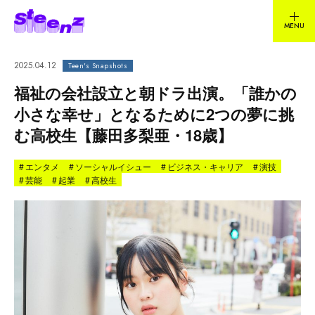
2025.04.12
Teen's Snapshots
福祉の会社設立と朝ドラ出演。「誰かの
小さな幸せ」となるために2つの夢に挑
む高校生【藤田多梨亜・18歳】
#
エンタメ
#
ソーシャルイシュー
#
ビジネス・キャリア
#
演技
#
芸能
#
起業
#
高校生