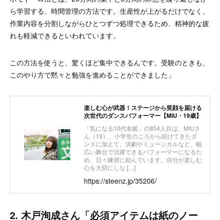
ら学習する、時間管理の方法です。生産性が上がるだけでなく、
作業内容を分割しながらひとつずつ処理できるため、精神的な疲
れも軽減できるといわれています。
この方法を使うと、驚くほど集中できるんです。受験のときも、
このやり方で黙々と勉強を進めることができました」
楽しむ心が武器！ステージから笑顔を届ける
次世代のダンスパフォーマー【MIU・19歳】
「気になる10代名鑑」の854人目は、MIUさ
ん（19）。小学生のころから続けてきたダ
ンスに加えて、演劇やミュージカルなど、幅
広い舞台で活躍できるパフォーマーになるた
め、日々練習に励んでいます。自分が楽しむ
心を大切にしな […]
https://steenz.jp/35206/
2. 木戸洵成さん「必須アイテムは紙のノー