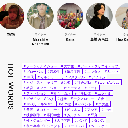
A
ライター
ライター
ライター
ライター
Masahiro
Kana
島﨑 みちほ
Hao Kanayama
Nakamura
HOT WORDS
#
ソーシャルイシュー
#
大学生
#
アート・クリエイティブ
#
グローバル
#
高校生
#
環境問題
#
エンタメ
#
Steenz
#
10代
#
カルチャー・ライフスタイル
#
アフリカ
#
ビジネス・キャリア
#
音楽
#
社会活動
#
SteenzAbroad
#
教育
#
ファッション・ビューティ
#
アート
#
ファッション
#
社会・政治
#
学生団体
#
エシカル
#
デザイン
#
学び
#
起業
#
テクノロジー
#
食
#
10代リアルVOICE
#
その他
#
イベント
#
美大生
#
美容
#
コミュニティ
#
ビジネス
#
アジア
#
北米
#
映像制作
#
専門学生
#
カルチャー
#
写真
#
性・ジェンダー
#
人権問題
#
バンド
#
ダンス
#
私の卒業プロジェクト
#
ヨーロッパ
#
ヘルスケア