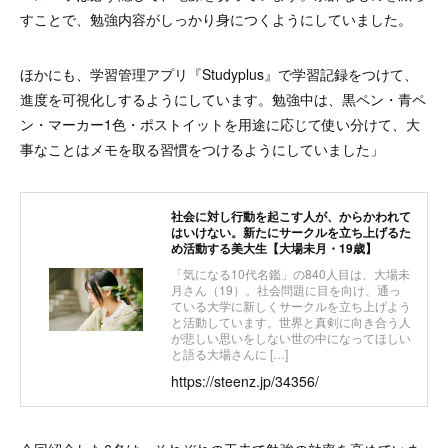
すことで、勉強内容がしっかり身につくようにしていました。
ほかにも、学習管理アプリ『Studyplus』で学習記録をつけて、
進度を可視化しするようにしています。勉強中は、黒ペン・青ペ
ン・マーカー1色・ポストイットを用途に応じて使い分けて、大
事なことはメモを取る習慣をつけるようにしていました」
社会に対し行動を起こす人が、からかわれて
はいけない。新たにサークルを立ち上げるた
め活動する美大生【大場未月・19歳】
「気になる10代名鑑」の840人目は、大場未
月さん（19）。社会問題に目を向け、通っ
ている大学に新しくサークルを立ち上げよう
と活動しています。世界と真剣に向き合う人
が悲しい思いをしない世の中になってほしい
と語る大場さんに […]
https://steenz.jp/34356/