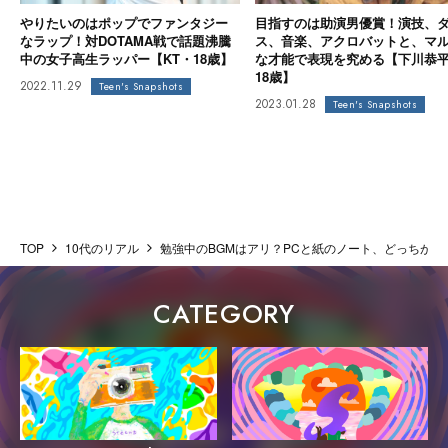
やりたいのはポップでファンタジー
目指すのは助演男優賞！演技、
なラップ！対DOTAMA戦で話題沸騰
ス、音楽、アクロバットと、マ
中の女子高生ラッパー【KT・18歳】
な才能で表現を究める【下川恭
18歳】
2022.11.29
Teen's Snapshots
2023.01.28
Teen's Snapshots
TOP
10代のリアル
勉強中のBGMはアリ？PCと紙のノート、どっちがいい
CATEGORY