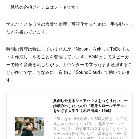
「勉強の必須アイテムはノートです！
学んだことを自分の言葉で整理、可視化するために、手を動かし
ながら書いています。
時間の管理は特にしていませんが『Notion』を使ってToDoリス
トを作成し、やることを管理しています。BGMとしてスピーカ
ーで軽く音楽を流しながら、カウンターで立ったまま勉強するこ
とが多いです。ちなみに、音楽は『SoundCloud』で聴いていま
す」
共創し合えるシェアハウスをつくりたい。一
歩踏み出したい人の『等身大ロールモデル』
をめざす大学生【木戸洵成・19歳】
「気になる10代名鑑」の853人目は、木戸洵
成じゅんせいさん（19）。起業サークルの
立ち上げや、新規事業の立案をおこなうイン
ターンの経験を活かして、多様な人々が生活
するシェアハウスを経営しようと挑戦しはじ