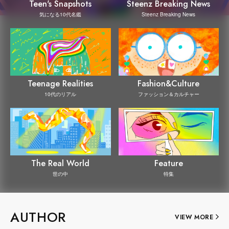
Steenz Breaking News
Teen's Snapshots
Steenz Breaking News
気になる10代名鑑
Teenage Realities
Fashion&Culture
10代のリアル
ファッション＆カルチャー
The Real World
Feature
世の中
特集
AUTHOR
VIEW MORE