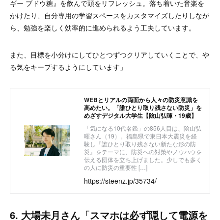
ギー ブドウ糖』を飲んで頭をリフレッシュ。落ち着いた音楽を
かけたり、自分専用の学習スペースをカスタマイズしたりしなが
ら、勉強を楽しく効率的に進められるよう工夫しています。
また、目標を小分けにしてひとつずつクリアしていくことで、や
る気をキープするようにしています」
WEBとリアルの両面から人々の防災意識を
高めたい。「誰ひとり取り残さない防災」を
めざすデジタル大学生【隂山弘暉・19歳】
「気になる10代名鑑」の856人目は、隂山弘
暉さん（19）。福島県で東日本大震災を経
験し『誰ひとり取り残さない新たな形の防
災』をテーマに、防災への対策やノウハウを
伝える団体を立ち上げました。少しでも多く
の人に防災の重要性 […]
https://steenz.jp/35734/
6. 大場未月さん「スマホは必ず隠して電源を