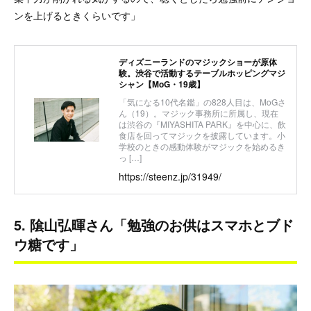
ンを上げるときくらいです」
ディズニーランドのマジックショーが原体
験。渋谷で活動するテーブルホッピングマジ
シャン【MoG・19歳】
「気になる10代名鑑」の828人目は、MoGさ
ん（19）。マジック事務所に所属し、現在
は渋谷の『MIYASHITA PARK』を中心に、飲
食店を回ってマジックを披露しています。小
学校のときの感動体験がマジックを始めるき
っ […]
https://steenz.jp/31949/
5. 隂山弘暉さん「勉強のお供はスマホとブド
ウ糖です」