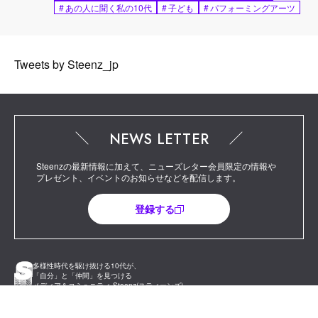
#
あの人に聞く私の10代
#
子ども
#
パフォーミングアーツ
Tweets by Steenz_jp
NEWS LETTER
Steenzの最新情報に加えて、ニューズレター会員限定の情報や
プレゼント、イベントのお知らせなどを配信します。
登録する
多様性時代を駆け抜ける10代が、
「自分」と「仲間」を見つける
メディア＆コミュニティ Steenz(スティーンズ)
Steenz Official SNS