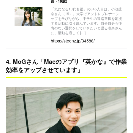
奈・19歳】
「気になる10代名鑑」の845人目は、小池凜
奈さん（19）。大学でアントレプレナーシ
ップを学びながら、中学生の進路選択を応援
する活動に取り組んでいます。自分自身も後
悔のない選択をしていきたいと語る凜奈さん
に、活動を通して […]
https://steenz.jp/34588/
4. MoGさん「Macのアプリ『英かな』で作業
効率をアップさせています」