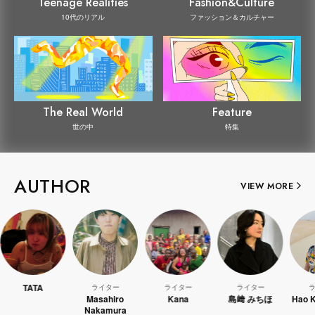
Teenage Realities
Fashion&Culture
10代のリアル
ファッション＆カルチャー
The Real World
Feature
世の中
特集
AUTHOR
VIEW MORE
TATA
ライター
ライター
ライター
ライター
Masahiro
Kana
島﨑 みちほ
Hao Kana
Nakamura