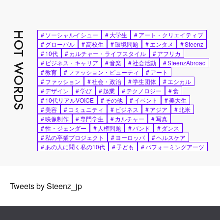
HOT WORDS
#
ソーシャルイシュー
#
大学生
#
アート・クリエイティブ
#
グローバル
#
高校生
#
環境問題
#
エンタメ
#
Steenz
#
10代
#
カルチャー・ライフスタイル
#
アフリカ
#
ビジネス・キャリア
#
音楽
#
社会活動
#
SteenzAbroad
#
教育
#
ファッション・ビューティ
#
アート
#
ファッション
#
社会・政治
#
学生団体
#
エシカル
#
デザイン
#
学び
#
起業
#
テクノロジー
#
食
#
10代リアルVOICE
#
その他
#
イベント
#
美大生
#
美容
#
コミュニティ
#
ビジネス
#
アジア
#
北米
#
映像制作
#
専門学生
#
カルチャー
#
写真
#
性・ジェンダー
#
人権問題
#
バンド
#
ダンス
#
私の卒業プロジェクト
#
ヨーロッパ
#
ヘルスケア
#
あの人に聞く私の10代
#
子ども
#
パフォーミングアーツ
Tweets by Steenz_jp