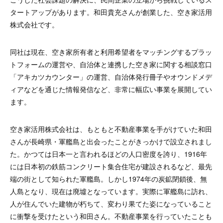
タートアップがあります。和田貴充さんが創業した、空き家活用
株式会社です。
同社は現在、空き家所有者と利用希望者をマッチングするプラッ
トフォームの運営や、自治体と連携した空き家に関する相談窓口
「アキカツカウンター」の運営、自治体発行冊子やオウンドメデ
ィアなどを通じた情報発信など、非常に幅広い事業を展開してい
ます。
空き家活用株式会社は、もともと不動産事業を手がけていた和田
さんが長崎県・軍艦島と出会ったことがきっかけで設立されまし
た。かつては日本一と言われるほどの人口密度を誇り、1916年
には日本初の鉄筋コンクリート集合住宅が建設されるなど、最先
端の街として知られた軍艦島。しかし1974年の炭鉱閉鎖後、無
人島となり、現在は廃墟となっています。実際に軍艦島に訪れ、
人が住んでいた建物が朽ちて、変わり果てた姿になっていること
に衝撃を受けたという和田さん。不動産事業を行っていたことも