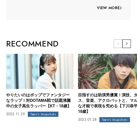
VIEW MORE
RECOMMEND
やりたいのはポップでファンタジー
目指すのは助演男優賞！演技、
なラップ！対DOTAMA戦で話題沸騰
ス、音楽、アクロバットと、マ
中の女子高生ラッパー【KT・18歳】
な才能で表現を究める【下川恭
18歳】
2022.11.29
Teen's Snapshots
2023.01.28
Teen's Snapshots