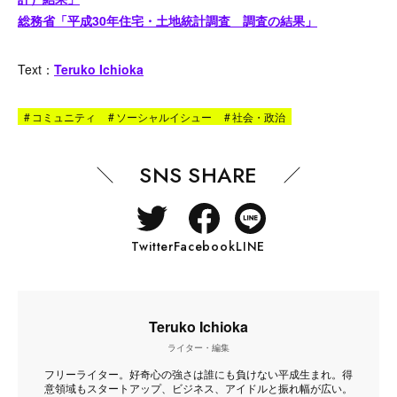
総務省「平成30年住宅・土地統計調査 調査の結果」
Text
：
Teruko Ichioka
#
コミュニティ
#
ソーシャルイシュー
#
社会・政治
SNS SHARE
Twitter
Facebook
LINE
Teruko Ichioka
ライター・編集
フリーライター。好奇心の強さは誰にも負けない平成生まれ。得
意領域もスタートアップ、ビジネス、アイドルと振れ幅が広い。