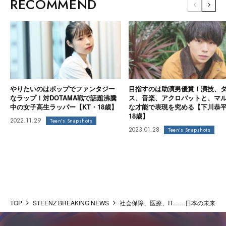
RECOMMEND
やりたいのはポップでファンタジー
目指すのは助演男優賞！演技、
なラップ！対DOTAMA戦で話題沸騰
ス、音楽、アクロバットと、マ
中の女子高生ラッパー【KT・18歳】
な才能で表現を究める【下川恭
18歳】
2022.11.29
Teen's Snapshots
2023.01.28
Teen's Snapshots
TOP
STEENZ BREAKING NEWS
社会保障、医療、IT……日本の未来を左右す