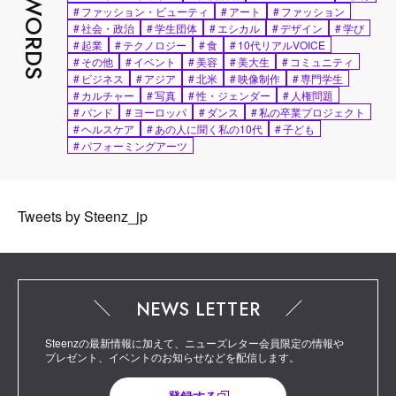
HOT WORDS
#
ファッション・ビューティ
#
アート
#
ファッション
#
社会・政治
#
学生団体
#
エシカル
#
デザイン
#
学び
#
起業
#
テクノロジー
#
食
#
10代リアルVOICE
#
その他
#
イベント
#
美容
#
美大生
#
コミュニティ
#
ビジネス
#
アジア
#
北米
#
映像制作
#
専門学生
#
カルチャー
#
写真
#
性・ジェンダー
#
人権問題
#
バンド
#
ヨーロッパ
#
ダンス
#
私の卒業プロジェクト
#
ヘルスケア
#
あの人に聞く私の10代
#
子ども
#
パフォーミングアーツ
Tweets by Steenz_jp
NEWS LETTER
Steenzの最新情報に加えて、ニューズレター会員限定の情報や
プレゼント、イベントのお知らせなどを配信します。
登録する