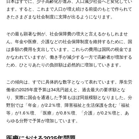
日本はすでに、少子高齢化が進み、人口減少社会へと変化してい
ます。すると、これまで人口が増え続ける前提のもとで作られて
きたさまざまな社会制度に支障が出るようになります。
その最も顕著な例が、社会保障費の増大と言えるかもしれませ
ん。年金や医療、介護などの社会保障制度を維持するために、国
は多額の費用を支出しています。これらの費用は国民の税金でま
かなわれていますが、働き手が減少する一方で高齢者が増加する
ため、ひとりあたりの負担額は必然的に増加していきます。
この傾向は、すでに具体的な数字となって表れています。厚生労
働省の2025年度予算は34兆円超えと、過去最大の要求額とな
り、実際に国会を通過した予算もほぼ同規模額となりました。分
野別では「年金」が2.2％増、障害福祉と生活保護を含む「福祉
等」が1.6％増、「医療」が0.8％増、「介護」が0.2％増と、あ
らゆる分野で予算が増加しています。
医療における2025年問題