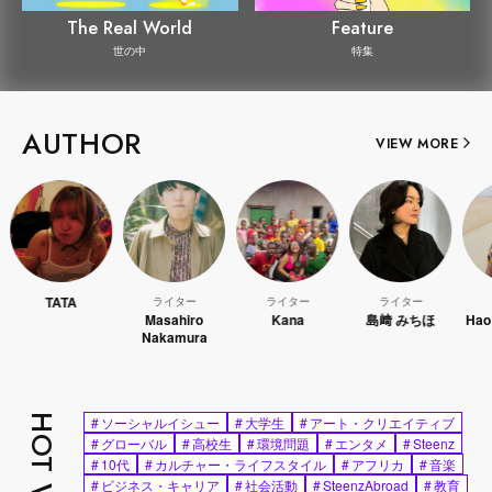
The Real World
Feature
世の中
特集
AUTHOR
VIEW MORE
TATA
ライター
ライター
ライター
ライタ
Masahiro
Kana
島﨑 みちほ
Hao Kana
Nakamura
#
ソーシャルイシュー
#
大学生
#
アート・クリエイティブ
#
グローバル
#
高校生
#
環境問題
#
エンタメ
#
Steenz
#
10代
#
カルチャー・ライフスタイル
#
アフリカ
#
音楽
#
ビジネス・キャリア
#
社会活動
#
SteenzAbroad
#
教育