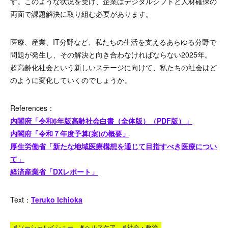
す。このような状況を受け、企業はデジタルシフトと人材確保の
両面で課題解決に取り組む必要があります。
医療、産業、IT分野など、私たちの生活を支えるあらゆる分野で
問題が発生し、その解決と向き合わなければならない2025年。
超高齢化社会という新しいステージに向けて、私たちの社会はど
のように変化していくのでしょうか。
References：
内閣府「令和6年版高齢社会白書（全体版）（PDF版）」
内閣府「令和７年度予算(案)の概要」
厚生労働省「新たな地域医療構想を通じて目指すべき医療につい
て」
経済産業省「DXレポート」
Text
：
Teruko Ichioka
#
ソーシャルイシュー
#
ヘルスケア
#
社会・政治