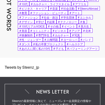
HOT WORDS
#
10代
#
カルチャー・ライフスタイル
#
アフリカ
#
ビジネス・キャリア
#
音楽
#
社会活動
#
SteenzAbroad
#
教育
#
ファッション・ビューティ
#
アート
#
ファッション
#
社会・政治
#
学生団体
#
エシカル
#
デザイン
#
学び
#
起業
#
テクノロジー
#
食
#
10代リアルVOICE
#
その他
#
イベント
#
美大生
#
美容
#
コミュニティ
#
ビジネス
#
アジア
#
北米
#
映像制作
#
専門学生
#
カルチャー
#
写真
#
性・ジェンダー
#
人権問題
#
ヨーロッパ
#
バンド
#
ダンス
#
私の卒業プロジェクト
#
ヘルスケア
#
あの人に聞く私の10代
#
子ども
#
パフォーミングアーツ
Tweets by Steenz_jp
NEWS LETTER
Steenzの最新情報に加えて、ニューズレター会員限定の情報や
プレゼント、イベントのお知らせなどを配信します。