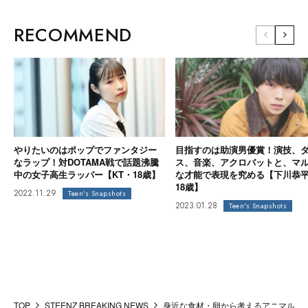
RECOMMEND
やりたいのはポップでファンタジー
目指すのは助演男優賞！演技、
なラップ！対DOTAMA戦で話題沸騰
ス、音楽、アクロバットと、マ
中の女子高生ラッパー【KT・18歳】
な才能で表現を究める【下川恭
18歳】
2022.11.29
Teen's Snapshots
2023.01.28
Teen's Snapshots
TOP
STEENZ BREAKING NEWS
身近な食材・卵から考えるアニマルウェル