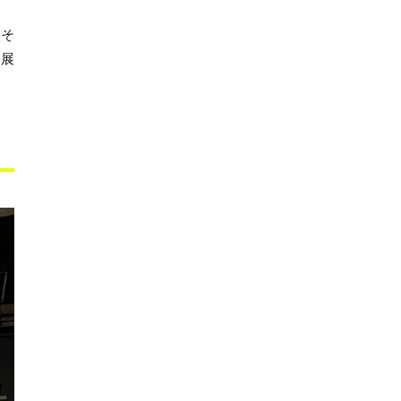
。そ
、展