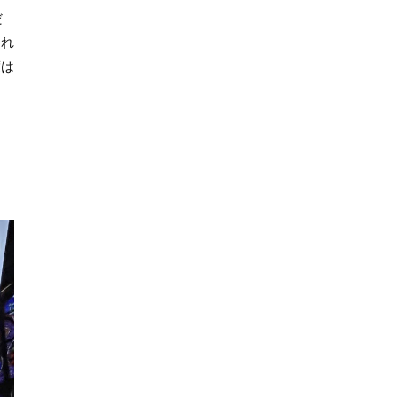
だ
られ
度は
よ