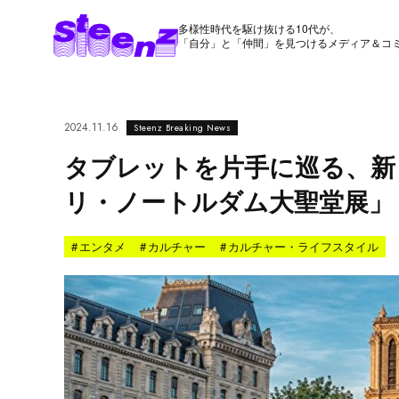
多様性時代を駆け抜ける10代が、
「自分」と「仲間」を見つけるメディア＆コ
2024.11.16
Steenz Breaking News
タブレットを片手に巡る、新
リ・ノートルダム大聖堂展」【Stee
#
エンタメ
#
カルチャー
#
カルチャー・ライフスタイル