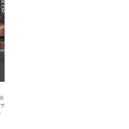
般公
感で
・