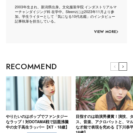
2003年生まれ、新潟県出身。文化服装学院 インダストリアルマ
ーチャンダイジング科 在学中。Steenzには2023年11月より参
加。学生ライターとして「気になる10代名鑑」のインタビュー
記事執筆を担当している。
VIEW MORE
RECOMMEND
やりたいのはポップでファンタジー
目指すのは助演男優賞！演技、
なラップ！対DOTAMA戦で話題沸騰
ス、音楽、アクロバットと、マ
中の女子高生ラッパー【KT・18歳】
な才能で表現を究める【下川恭
18歳】