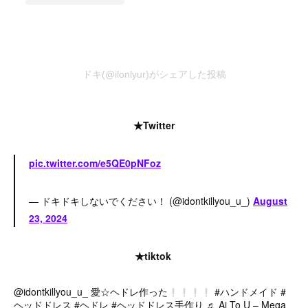
ドキ(@ilonlyur)がシェアした投稿
★Twitter
pic.twitter.com/e5QE0pNFoz
— ドキドキしないでください！ (@idontkillyou_u_)
August
23, 2024
★tiktok
@idontkillyou_u_
愛☆ヘドレ作った
#ハンドメイド
#
ヘッドドレス
#ヘドレ
#ヘッドドレス手作り
♬ Ai To U – Mega