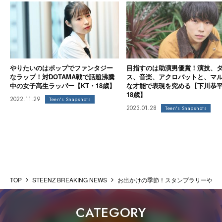
やりたいのはポップでファンタジー
目指すのは助演男優賞！演技、
なラップ！対DOTAMA戦で話題沸騰
ス、音楽、アクロバットと、マ
中の女子高生ラッパー【KT・18歳】
な才能で表現を究める【下川恭
18歳】
2022.11.29
Teen's Snapshots
2023.01.28
Teen's Snapshots
TOP
STEENZ BREAKING NEWS
お出かけの季節！スタンプラリーやARラリ
CATEGORY