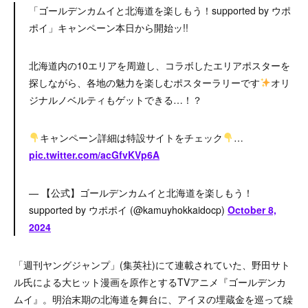
「ゴールデンカムイと北海道を楽しもう！supported by ウポ
ポイ」キャンペーン本日から開始ッ!!
北海道内の10エリアを周遊し、コラボしたエリアポスターを
探しながら、各地の魅力を楽しむポスターラリーです
オリ
ジナルノベルティもゲットできる…！？
キャンペーン詳細は特設サイトをチェック
…
pic.twitter.com/acGfvKVp6A
— 【公式】ゴールデンカムイと北海道を楽しもう！
supported by ウポポイ (@kamuyhokkaidocp)
October 8,
2024
「週刊ヤングジャンプ」(集英社)にて連載されていた、野田サト
ル氏による大ヒット漫画を原作とするTVアニメ『ゴールデンカ
ムイ』。明治末期の北海道を舞台に、アイヌの埋蔵金を巡って繰