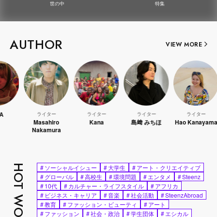
世の中
特集
AUTHOR
VIEW MORE
ライター
ライター
ライター
ライター
Masahiro
Kana
島﨑 みちほ
Hao Kanayama
Nakamura
HOT WORDS
#
ソーシャルイシュー
#
大学生
#
アート・クリエイティブ
#
グローバル
#
高校生
#
環境問題
#
エンタメ
#
Steenz
#
10代
#
カルチャー・ライフスタイル
#
アフリカ
#
ビジネス・キャリア
#
音楽
#
社会活動
#
SteenzAbroad
#
教育
#
ファッション・ビューティ
#
アート
#
ファッション
#
社会・政治
#
学生団体
#
エシカル