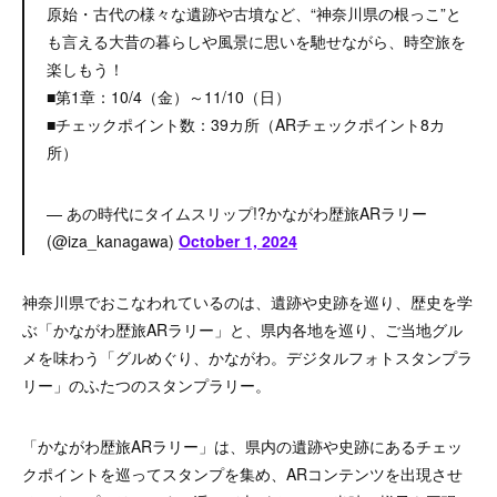
原始・古代の様々な遺跡や古墳など、“神奈川県の根っこ”と
も言える大昔の暮らしや風景に思いを馳せながら、時空旅を
楽しもう！
■第1章：10/4（金）～11/10（日）
■チェックポイント数：39カ所（ARチェックポイント8カ
所）
— あの時代にタイムスリップ!?かながわ歴旅ARラリー
(@iza_kanagawa)
October 1, 2024
神奈川県でおこなわれているのは、遺跡や史跡を巡り、歴史を学
ぶ「かながわ歴旅ARラリー」と、県内各地を巡り、ご当地グル
メを味わう「グルめぐり、かながわ。デジタルフォトスタンプラ
リー」のふたつのスタンプラリー。
「かながわ歴旅ARラリー」は、県内の遺跡や史跡にあるチェッ
クポイントを巡ってスタンプを集め、ARコンテンツを出現させ