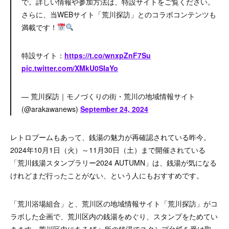
で。詳しい情報や参加方法は、特設サイトをご覧ください。
さらに、当WEBサイト「荒川探訪」とのコラボコンテンツも
満載です！
特設サイト：
https://t.co/wnxpZnF7Su
pic.twitter.com/XMkU0SIaYo
— 荒川探訪｜モノづくりの街・荒川の地域情報サイト
(@arakawanews)
September 24, 2024
レトロブームもあって、銭湯の魅力が再確認されている昨今。
2024年10月1日（火）～11月30日（土）まで開催されている
「荒川銭湯スタンプラリー2024 AUTUMN」は、銭湯が気になる
けれどまだ行ったことがない、という人にもおすすめです。
「荒川浴場組合」と、荒川区の地域情報サイト「荒川探訪」がコ
ラボした企画で、荒川区内の銭湯をめぐり、スタンプをためてい
きます。荒川区内にある15ヶ所の銭湯でスタンプ台紙を受け取っ