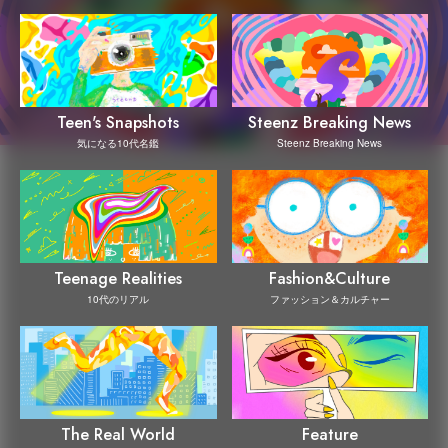
Steenz Breaking News
Teen's Snapshots
Steenz Breaking News
気になる10代名鑑
Teenage Realities
Fashion&Culture
10代のリアル
ファッション＆カルチャー
The Real World
Feature