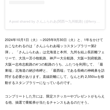
A post shared by さんふらわあ(関西〜九州航路) (@ferry.sunflower)
2024年10月1日（火）～2025年9月30日（火）と、1年をかけて
おこなわれるのは「さんふらわあ端ッコスタンプラリー第2
弾」。「さんふらわあ」は北海道と本州、九州を結ぶ長距離フェ
リーで、大洗ー苫小牧航路、神戸ー大分航路、大阪ー別府航路、
大阪ー志布志航路の4つの航路のうち、ふたつを利用して、「最
東端」北海道の納沙布岬と、「最西端」である長崎の神崎鼻を訪
問する必要があります。直線距離にして、なんと約 2,550㎞を移
動するスタンプラリーになっているのです。
コンプリートした方には、限定ステッカーやプレゼントがもらえ
る他、抽選で乗船券が当たるチャンスもあるのだそう。