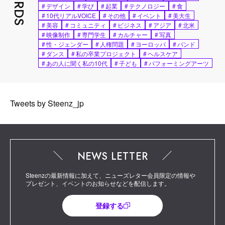
#
デザイン
#
学び
#
起業
#
テクノロジー
#
食
#
10代リアルVOICE
#
その他
#
イベント
#
美大生
#
美容
#
コミュニティ
#
ビジネス
#
アジア
#
北米
#
映像制作
#
専門学生
#
カルチャー
#
写真
#
性・ジェンダー
#
人権問題
#
ヨーロッパ
#
バンド
#
ダンス
#
私の卒業プロジェクト
#
ヘルスケア
#
あの人に聞く私の10代
#
子ども
#
パフォーミングアーツ
Tweets by Steenz_jp
NEWS LETTER
Steenzの最新情報に加えて、ニューズレター会員限定の情報や
プレゼント、イベントのお知らせなどを配信します。
登録する